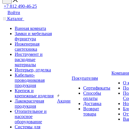
+7 812 490-46-25
Войти
Каталог
Ванная комната
Замки и мебельная
фурнитура
Инженерная
сантехника
Инструмент и
расходные
материалы
Интерьер, отделка
Компани
Кабельно-
Покупателям
проводниковая
О 
продукция
Сертификаты
По
Крепеж и
Способы
По
крепежные изделия
оплаты
Со
Лакокрасочная
Акции
Доставка
Но
продукция
Возврат
Бл
Отопительное и
товара
От
насосное
Ва
оборудование
Системы для