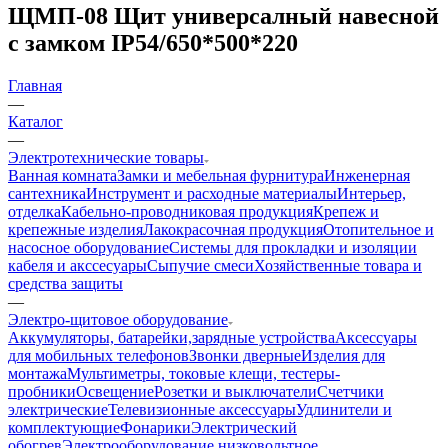
ЩМП-08 Щит универсалный навесной
с замком IP54/650*500*220
Главная
—
Каталог
—
Электротехнические товары
Ванная комната
Замки и мебельная фурнитура
Инженерная
сантехника
Инструмент и расходные материалы
Интерьер,
отделка
Кабельно-проводниковая продукция
Крепеж и
крепежные изделия
Лакокрасочная продукция
Отопительное и
насосное оборудование
Системы для прокладки и изоляции
кабеля и акссесуары
Сыпучие смеси
Хозяйственные товара и
средства защиты
—
Электро-щитовое оборудование
Аккумуляторы, батарейки,зарядные устройства
Аксессуары
для мобильных телефонов
Звонки дверные
Изделия для
монтажа
Мультиметры, токовые клещи, тестеры-
пробники
Освещение
Розетки и выключатели
Счетчики
электрические
Телевизионные аксессуары
Удлинители и
комплектующие
Фонарики
Электрический
обогрев
Электрооборудование низковольтное