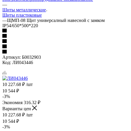
—
Щиты металлические
Щиты пластиковые
—
ЩМП-08 Щит универсалный навесной с замком
IP54/650*500*220
Артикул:
Б0032903
Код:
ЛИ043446
10 227.68
₽
/шт
10 544
₽
-
3
%
Экономия
316.32
₽
Варианты цен
10 227.68
₽
/шт
10 544
₽
-
3
%