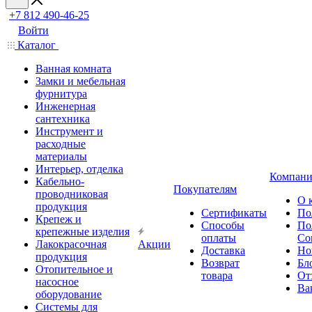
+7 812 490-46-25
Войти
Каталог
Ванная комната
Замки и мебельная
фурнитура
Инженерная
сантехника
Инструмент и
расходные
материалы
Интерьер, отделка
Компани
Кабельно-
Покупателям
проводниковая
О 
продукция
Сертификаты
По
Крепеж и
Способы
По
крепежные изделия
оплаты
Со
Лакокрасочная
Акции
Доставка
Но
продукция
Возврат
Бл
Отопительное и
товара
От
насосное
Ва
оборудование
Системы для