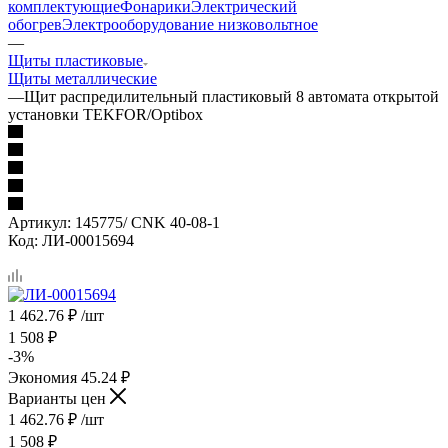
комплектующие
Фонарики
Электрический
обогрев
Электрооборудование низковольтное
—
Щиты пластиковые
Щиты металлические
—
Щит распредилительный пластиковый 8 автомата открытой
установки TEKFOR/Optibox
Артикул:
145775/ CNK 40-08-1
Код:
ЛИ-00015694
1 462.76
₽
/шт
1 508
₽
-
3
%
Экономия
45.24
₽
Варианты цен
1 462.76
₽
/шт
1 508
₽