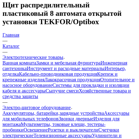
Щит распредилительный
пластиковый 8 автомата открытой
установки TEKFOR/Optibox
Главная
—
Каталог
—
Электротехнические товары
Ванная комната
Замки и мебельная фурнитура
Инженерная
сантехника
Инструмент и расходные материалы
Интерьер,
отделка
Кабельно-проводниковая продукция
Крепеж и
крепежные изделия
Лакокрасочная продукция
Отопительное и
насосное оборудование
Системы для прокладки и изоляции
кабеля и акссесуары
Сыпучие смеси
Хозяйственные товара и
средства защиты
—
Электро-щитовое оборудование
Аккумуляторы, батарейки,зарядные устройства
Аксессуары
для мобильных телефонов
Звонки дверные
Изделия для
монтажа
Мультиметры, токовые клещи, тестеры-
пробники
Освещение
Розетки и выключатели
Счетчики
электрические
Телевизионные аксессуары
Удлинители и