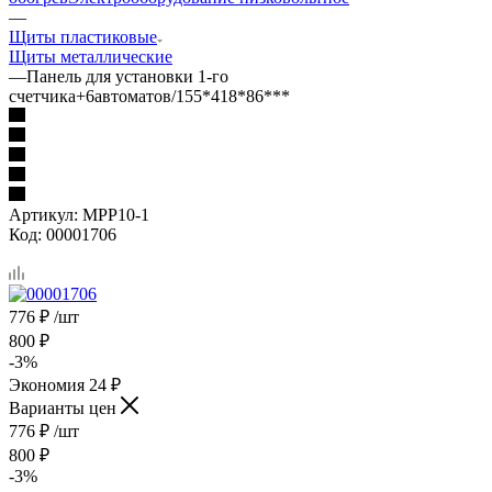
—
Щиты пластиковые
Щиты металлические
—
Панель для установки 1-го
счетчика+6автоматов/155*418*86***
Артикул:
MPP10-1
Код:
00001706
776
₽
/шт
800
₽
-
3
%
Экономия
24
₽
Варианты цен
776
₽
/шт
800
₽
-
3
%