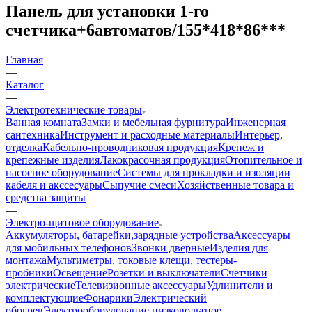
Панель для установки 1-го
счетчика+6автоматов/155*418*86***
Главная
—
Каталог
—
Электротехнические товары
Ванная комната
Замки и мебельная фурнитура
Инженерная
сантехника
Инструмент и расходные материалы
Интерьер,
отделка
Кабельно-проводниковая продукция
Крепеж и
крепежные изделия
Лакокрасочная продукция
Отопительное и
насосное оборудование
Системы для прокладки и изоляции
кабеля и акссесуары
Сыпучие смеси
Хозяйственные товара и
средства защиты
—
Электро-щитовое оборудование
Аккумуляторы, батарейки,зарядные устройства
Аксессуары
для мобильных телефонов
Звонки дверные
Изделия для
монтажа
Мультиметры, токовые клещи, тестеры-
пробники
Освещение
Розетки и выключатели
Счетчики
электрические
Телевизионные аксессуары
Удлинители и
комплектующие
Фонарики
Электрический
обогрев
Электрооборудование низковольтное