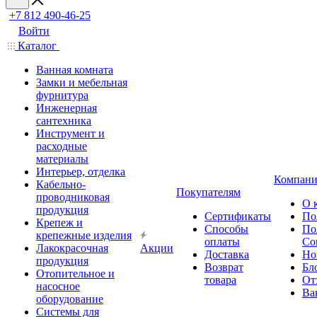
+7 812 490-46-25
Войти
Каталог
Ванная комната
Замки и мебельная
фурнитура
Инженерная
сантехника
Инструмент и
расходные
материалы
Интерьер, отделка
Компани
Кабельно-
Покупателям
проводниковая
О 
продукция
Сертификаты
По
Крепеж и
Способы
По
крепежные изделия
оплаты
Со
Лакокрасочная
Акции
Доставка
Но
продукция
Возврат
Бл
Отопительное и
товара
От
насосное
Ва
оборудование
Системы для