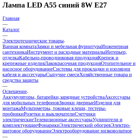
Лампа LED A55 синий 8W Е27
Главная
—
Каталог
—
Электротехнические товары
Ванная комната
Замки и мебельная фурнитура
Инженерная
сантехника
Инструмент и расходные материалы
Интерьер,
отделка
Кабельно-проводниковая продукция
Крепеж и
крепежные изделия
Лакокрасочная продукция
Отопительное и
насосное оборудование
Системы для прокладки и изоляции
кабеля и акссесуары
Сыпучие смеси
Хозяйственные товара и
средства защиты
—
Освещение
Аккумуляторы, батарейки,зарядные устройства
Аксессуары
для мобильных телефонов
Звонки дверные
Изделия для
монтажа
Мультиметры, токовые клещи, тестеры-
пробники
Розетки и выключатели
Счетчики
электрические
Телевизионные аксессуары
Удлинители и
комплектующие
Фонарики
Электрический обогрев
Электро-
щитовое оборудование
Электрооборудование низковольтное
—