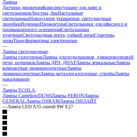
Лампы
Датчики движения
Комплектующие для ламп и
светильников
Люстры, бра
Настольные
светильники
Новогодние украшения, светодиодные
линейки
Ночники
Прожектора
Светильники для офисного и
промышленного освещения
Светильники
точечные
Светодиодная лента, гибкий неон
Стартеры,
эпры
Трансформаторы электронные
—
Лампы светодиодные
Лампы галогенные
Лампы д/холодильников, д/микроволновой
печи, ночников
Лампы ДРЛ, ДНАТ
Лампы зеркальные
Лампы
компактные люминисцентные
Лампы
люминисцентные
Лампы металлогалогенные, стробы
Лампы
накаливания
—
Лампы ECOLA
Лампы Camelion/DUWI
Лампы FERON
Лампы
GENERAL
Лампы OSRAM
Лампы ОНЛАЙТ
—
Лампа LED A55 синий 8W Е27