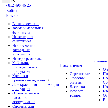
+7 812 490-46-25
Войти
Каталог
Ванная комната
Замки и мебельная
фурнитура
Инженерная
сантехника
Инструмент и
расходные
материалы
Интерьер, отделка
Компани
Кабельно-
Покупателям
проводниковая
О 
продукция
Сертификаты
По
Крепеж и
Способы
По
крепежные изделия
оплаты
Со
Лакокрасочная
Акции
Доставка
Но
продукция
Возврат
Бл
Отопительное и
товара
От
насосное
Ва
оборудование
Системы для