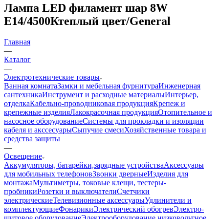
Лампа LED филамент шар 8W
Е14/4500Ктеплый цвет/General
Главная
—
Каталог
—
Электротехнические товары
Ванная комната
Замки и мебельная фурнитура
Инженерная
сантехника
Инструмент и расходные материалы
Интерьер,
отделка
Кабельно-проводниковая продукция
Крепеж и
крепежные изделия
Лакокрасочная продукция
Отопительное и
насосное оборудование
Системы для прокладки и изоляции
кабеля и акссесуары
Сыпучие смеси
Хозяйственные товара и
средства защиты
—
Освещение
Аккумуляторы, батарейки,зарядные устройства
Аксессуары
для мобильных телефонов
Звонки дверные
Изделия для
монтажа
Мультиметры, токовые клещи, тестеры-
пробники
Розетки и выключатели
Счетчики
электрические
Телевизионные аксессуары
Удлинители и
комплектующие
Фонарики
Электрический обогрев
Электро-
щитовое оборудование
Электрооборудование низковольтное