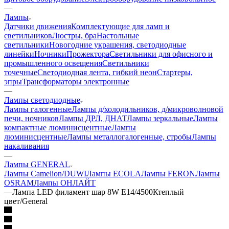
—
Лампы
Датчики движения
Комплектующие для ламп и
светильников
Люстры, бра
Настольные
светильники
Новогодние украшения, светодиодные
линейки
Ночники
Прожектора
Светильники для офисного и
промышленного освещения
Светильники
точечные
Светодиодная лента, гибкий неон
Стартеры,
эпры
Трансформаторы электронные
—
Лампы светодиодные
Лампы галогенные
Лампы д/холодильников, д/микроволновой
печи, ночников
Лампы ДРЛ, ДНАТ
Лампы зеркальные
Лампы
компактные люминисцентные
Лампы
люминисцентные
Лампы металлогалогенные, стробы
Лампы
накаливания
—
Лампы GENERAL
Лампы Camelion/DUWI
Лампы ECOLA
Лампы FERON
Лампы
OSRAM
Лампы ОНЛАЙТ
—
Лампа LED филамент шар 8W Е14/4500Ктеплый
цвет/General