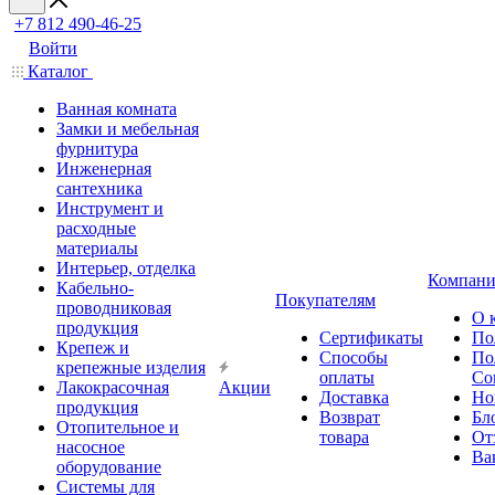
+7 812 490-46-25
Войти
Каталог
Ванная комната
Замки и мебельная
фурнитура
Инженерная
сантехника
Инструмент и
расходные
материалы
Интерьер, отделка
Компани
Кабельно-
Покупателям
проводниковая
О 
продукция
Сертификаты
По
Крепеж и
Способы
По
крепежные изделия
оплаты
Со
Лакокрасочная
Акции
Доставка
Но
продукция
Возврат
Бл
Отопительное и
товара
От
насосное
Ва
оборудование
Системы для