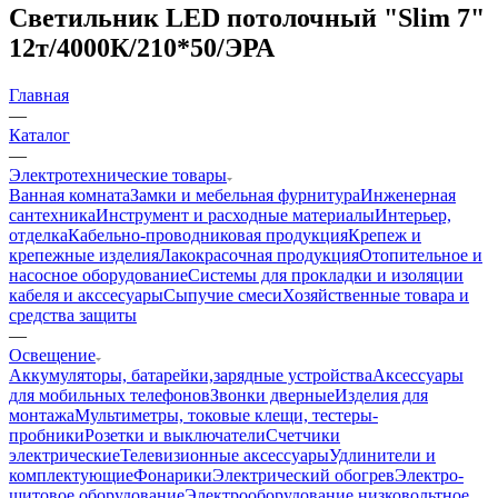
Светильник LED потолочный "Slim 7"
12т/4000К/210*50/ЭРА
Главная
—
Каталог
—
Электротехнические товары
Ванная комната
Замки и мебельная фурнитура
Инженерная
сантехника
Инструмент и расходные материалы
Интерьер,
отделка
Кабельно-проводниковая продукция
Крепеж и
крепежные изделия
Лакокрасочная продукция
Отопительное и
насосное оборудование
Системы для прокладки и изоляции
кабеля и акссесуары
Сыпучие смеси
Хозяйственные товара и
средства защиты
—
Освещение
Аккумуляторы, батарейки,зарядные устройства
Аксессуары
для мобильных телефонов
Звонки дверные
Изделия для
монтажа
Мультиметры, токовые клещи, тестеры-
пробники
Розетки и выключатели
Счетчики
электрические
Телевизионные аксессуары
Удлинители и
комплектующие
Фонарики
Электрический обогрев
Электро-
щитовое оборудование
Электрооборудование низковольтное