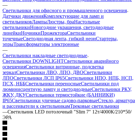
—
Светильники для офисного и промышленного освещения
Датчики движения
Комплектующие для ламп и
светильников
Лампы
Люстры, бра
Настольные
светильники
Новогодние украшения, светодиодные
линейки
Ночники
Прожектора
Светильники
точечные
Светодиодная лента, гибкий неон
Стартеры,
эпры
Трансформаторы электронные
—
Светильники накладные светодиодные
Светильники DOWNLIGHT
Светильники аварийного
освещения
Светильники витринные, подсветка
зеркал
Светильники ЛВО, ЛПО, ДВО
Светильники
ЛПО
Светильники ЛСП IP65
Светильники НПО, НПБ, НСП,
ПСХ, НББ
Светильники переносные
Светильники под
люминисцентную лампу и светодиодные
Светильники РКУ,
ЖКУ, ДКУ
Светильники термостойкие (БАННИКИ)
IP65
Светильники уличные садово-парковые
Стекло, арматура
и рассеиватели к светильникам
Трековые светильники
—
Светильник LED потолочный "Slim 7" 12т/4000К/210*50/
ЭРА