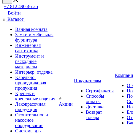
+7 812 490-46-25
Войти
Каталог
Ванная комната
Замки и мебельная
фурнитура
Инженерная
сантехника
Инструмент и
расходные
материалы
Интерьер, отделка
Компани
Кабельно-
Покупателям
проводниковая
О 
продукция
Сертификаты
По
Крепеж и
Способы
По
крепежные изделия
оплаты
Со
Лакокрасочная
Акции
Доставка
Но
продукция
Возврат
Бл
Отопительное и
товара
От
насосное
Ва
оборудование
Системы для