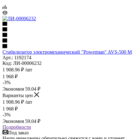
Стабилизатор электромеханический "Powerman" AVS-500 M
Арт.: 1192174
Код: ЛИ-00006232
1 908.96
₽
/шт
1 968
₽
-
3
%
Экономия
59.04
₽
Варианты цен
1 908.96
₽
/шт
1 968
₽
-
3
%
Экономия
59.04
₽
Подробности
Под заказ
Наши менеджеры обязательно свяжутся с вами и уточнят