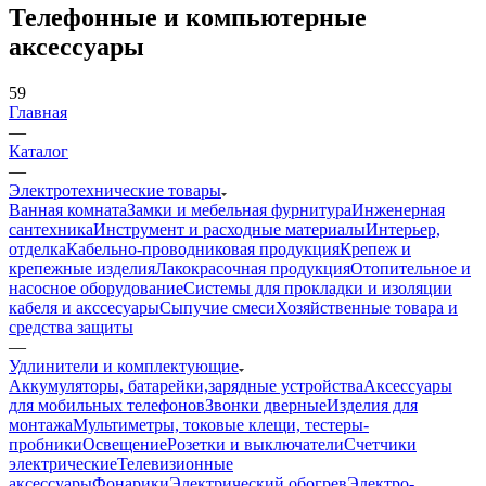
Телефонные и компьютерные
аксессуары
59
Главная
—
Каталог
—
Электротехнические товары
Ванная комната
Замки и мебельная фурнитура
Инженерная
сантехника
Инструмент и расходные материалы
Интерьер,
отделка
Кабельно-проводниковая продукция
Крепеж и
крепежные изделия
Лакокрасочная продукция
Отопительное и
насосное оборудование
Системы для прокладки и изоляции
кабеля и акссесуары
Сыпучие смеси
Хозяйственные товара и
средства защиты
—
Удлинители и комплектующие
Аккумуляторы, батарейки,зарядные устройства
Аксессуары
для мобильных телефонов
Звонки дверные
Изделия для
монтажа
Мультиметры, токовые клещи, тестеры-
пробники
Освещение
Розетки и выключатели
Счетчики
электрические
Телевизионные
аксессуары
Фонарики
Электрический обогрев
Электро-