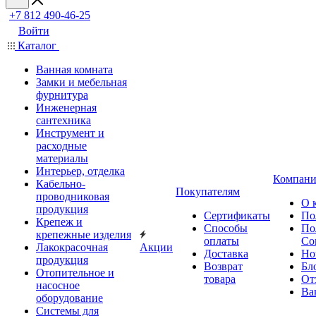
+7 812 490-46-25
Войти
Каталог
Ванная комната
Замки и мебельная
фурнитура
Инженерная
сантехника
Инструмент и
расходные
материалы
Интерьер, отделка
Компани
Кабельно-
Покупателям
проводниковая
О 
продукция
Сертификаты
По
Крепеж и
Способы
По
крепежные изделия
оплаты
Со
Лакокрасочная
Акции
Доставка
Но
продукция
Возврат
Бл
Отопительное и
товара
От
насосное
Ва
оборудование
Системы для