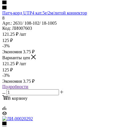
Патч-корд UTP4 кат.5е/2м/литой коннектор
8
Арт.: 2631/ 108-102/ 18-1005
Код: ЛИ007603
121.25
₽
/шт
125
₽
-
3
%
Экономия
3.75
₽
Варианты цен
121.25
₽
/шт
125
₽
-
3
%
Экономия
3.75
₽
Подробности
В корзину