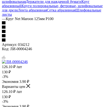
шлифовальная
Держатели для наждачной бумаги
Круг
абразивный
Круги полировальные, фетровые, шлифовальные
для дрели
Лента абразивная
Сетка абразивная
Шлифовальные
листы
—
Круг Net Maroon 125мм Р100
Артикул:
034212
Код:
ЛИ-00004246
126.10
₽
/шт
130
₽
-
3
%
Экономия
3.90
₽
Варианты цен
126.10
₽
/шт
130
₽
-
3
%
Экономия
3.90
₽