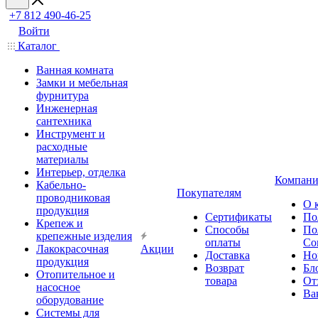
+7 812 490-46-25
Войти
Каталог
Ванная комната
Замки и мебельная
фурнитура
Инженерная
сантехника
Инструмент и
расходные
материалы
Интерьер, отделка
Компани
Кабельно-
Покупателям
проводниковая
О 
продукция
Сертификаты
По
Крепеж и
Способы
По
крепежные изделия
оплаты
Со
Лакокрасочная
Акции
Доставка
Но
продукция
Возврат
Бл
Отопительное и
товара
От
насосное
Ва
оборудование
Системы для