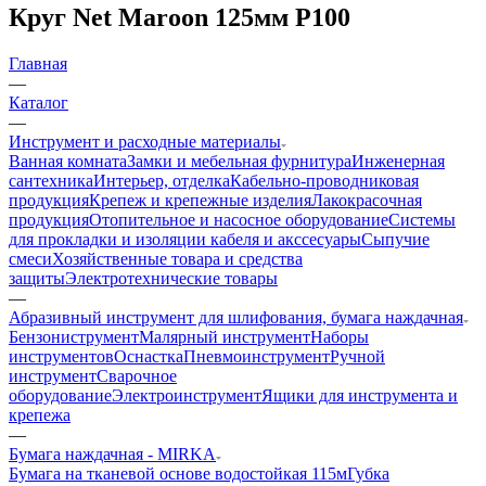
Круг Net Maroon 125мм Р100
Главная
—
Каталог
—
Инструмент и расходные материалы
Ванная комната
Замки и мебельная фурнитура
Инженерная
сантехника
Интерьер, отделка
Кабельно-проводниковая
продукция
Крепеж и крепежные изделия
Лакокрасочная
продукция
Отопительное и насосное оборудование
Системы
для прокладки и изоляции кабеля и акссесуары
Сыпучие
смеси
Хозяйственные товара и средства
защиты
Электротехнические товары
—
Абразивный инструмент для шлифования, бумага наждачная
Бензониструмент
Малярный инструмент
Наборы
инструментов
Оснастка
Пневмоинструмент
Ручной
инструмент
Сварочное
оборудование
Электроинструмент
Ящики для инструмента и
крепежа
—
Бумага наждачная - MIRKA
Бумага на тканевой основе водостойкая 115м
Губка