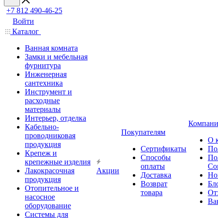
+7 812 490-46-25
Войти
Каталог
Ванная комната
Замки и мебельная
фурнитура
Инженерная
сантехника
Инструмент и
расходные
материалы
Интерьер, отделка
Компани
Кабельно-
Покупателям
проводниковая
О 
продукция
Сертификаты
По
Крепеж и
Способы
По
крепежные изделия
оплаты
Со
Лакокрасочная
Акции
Доставка
Но
продукция
Возврат
Бл
Отопительное и
товара
От
насосное
Ва
оборудование
Системы для