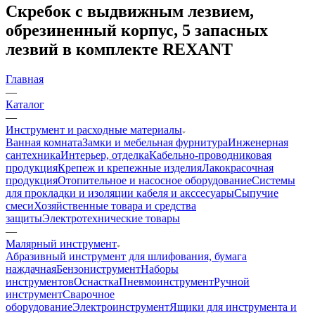
Скребок с выдвижным лезвием,
обрезиненный корпус, 5 запасных
лезвий в комплекте REXANT
Главная
—
Каталог
—
Инструмент и расходные материалы
Ванная комната
Замки и мебельная фурнитура
Инженерная
сантехника
Интерьер, отделка
Кабельно-проводниковая
продукция
Крепеж и крепежные изделия
Лакокрасочная
продукция
Отопительное и насосное оборудование
Системы
для прокладки и изоляции кабеля и акссесуары
Сыпучие
смеси
Хозяйственные товара и средства
защиты
Электротехнические товары
—
Малярный инструмент
Абразивный инструмент для шлифования, бумага
наждачная
Бензониструмент
Наборы
инструментов
Оснастка
Пневмоинструмент
Ручной
инструмент
Сварочное
оборудование
Электроинструмент
Ящики для инструмента и