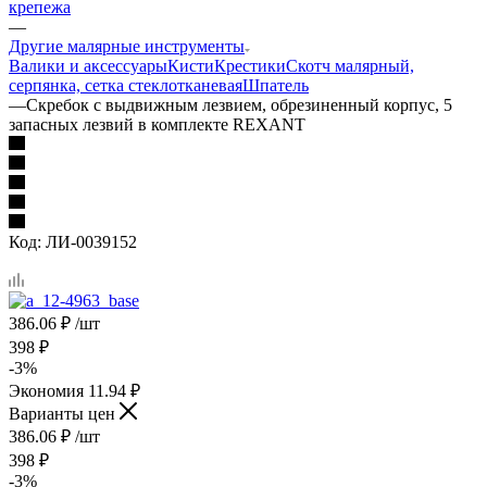
крепежа
—
Другие малярные инструменты
Валики и аксессуары
Кисти
Крестики
Скотч малярный,
серпянка, сетка стеклотканевая
Шпатель
—
Скребок с выдвижным лезвием, обрезиненный корпус, 5
запасных лезвий в комплекте REXANT
Код:
ЛИ-0039152
386.06
₽
/шт
398
₽
-
3
%
Экономия
11.94
₽
Варианты цен
386.06
₽
/шт
398
₽
-
3
%