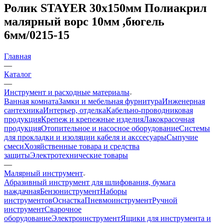
Ролик STAYER 30х150мм Полиакрил
малярный ворс 10мм ,бюгель
6мм/0215-15
Главная
—
Каталог
—
Инструмент и расходные материалы
Ванная комната
Замки и мебельная фурнитура
Инженерная
сантехника
Интерьер, отделка
Кабельно-проводниковая
продукция
Крепеж и крепежные изделия
Лакокрасочная
продукция
Отопительное и насосное оборудование
Системы
для прокладки и изоляции кабеля и акссесуары
Сыпучие
смеси
Хозяйственные товара и средства
защиты
Электротехнические товары
—
Малярный инструмент
Абразивный инструмент для шлифования, бумага
наждачная
Бензониструмент
Наборы
инструментов
Оснастка
Пневмоинструмент
Ручной
инструмент
Сварочное
оборудование
Электроинструмент
Ящики для инструмента и