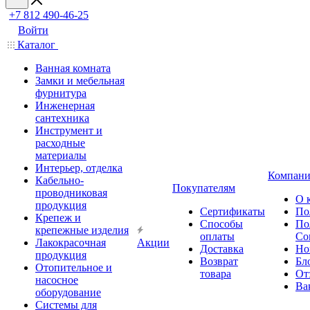
+7 812 490-46-25
Войти
Каталог
Ванная комната
Замки и мебельная
фурнитура
Инженерная
сантехника
Инструмент и
расходные
материалы
Интерьер, отделка
Компани
Кабельно-
Покупателям
проводниковая
О 
продукция
Сертификаты
По
Крепеж и
Способы
По
крепежные изделия
оплаты
Со
Лакокрасочная
Акции
Доставка
Но
продукция
Возврат
Бл
Отопительное и
товара
От
насосное
Ва
оборудование
Системы для