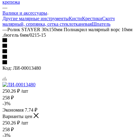
крепежа
—
Валики и аксессуары
Другие малярные инструменты
Кисти
Крестики
Скотч
малярный, серпянка, сетка стеклотканевая
Шпатель
—
Ролик STAYER 30х150мм Полиакрил малярный ворс 10мм
,бюгель 6мм/0215-15
Код:
ЛИ-00013480
250.26
₽
/шт
258
₽
-
3
%
Экономия
7.74
₽
Варианты цен
250.26
₽
/шт
258
₽
-
3
%