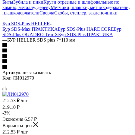
Биты
Зубила и пики
Круги отрезные и шлифовальные по
камню, металлу, дереву
Метчики, плашки, метчикодержатели,
плашкодержатели
Сверла
Скобы, степлер, заклепочники
—
Бур SDS-Plus HELLER
Бур SDS-Max ПРАКТИКА
Бур SDS-Plus HARDCORE
Бур
SDS-Plus QUADRO Тип X
Бур SDS-Plus ПРАКТИКА
—
БУР HELLER SDS plus 7*110 мм
Артикул:
не заказывать
Код:
ЛИ012970
212.53
₽
/шт
219.10
₽
-
3
%
Экономия
6.57
₽
Варианты цен
212.53
₽
/шт