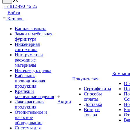
+7 812 490-46-25
Войти
Каталог
Ванная комната
Замки и мебельная
фурнитура
Инженерная
сантехника
Инструмент и
расходные
материалы
Интерьер, отделка
Компани
Кабельно-
Покупателям
проводниковая
О 
продукция
Сертификаты
По
Крепеж и
Способы
По
крепежные изделия
оплаты
Со
Лакокрасочная
Акции
Доставка
Но
продукция
Возврат
Бл
Отопительное и
товара
От
насосное
Ва
оборудование
Системы для