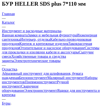
БУР HELLER SDS plus 7*110 мм
Главная
—
Каталог
—
Инструмент и расходные материалы
Ванная комната
Замки и мебельная фурнитура
Инженерная
сантехника
Интерьер, отделка
Кабельно-проводниковая
продукция
Крепеж и крепежные изделия
Лакокрасочная
продукция
Отопительное и насосное оборудование
Системы
для прокладки и изоляции кабеля и акссесуары
Сыпучие
смеси
Хозяйственные товара и средства
защиты
Электротехнические товары
—
Оснастка
Абразивный инструмент для шлифования, бумага
наждачная
Бензониструмент
Малярный инструмент
Наборы
инструментов
Пневмоинструмент
Ручной
инструмент
Сварочное
оборудование
Электроинструмент
Ящики для инструмента и
крепежа
—
Буры