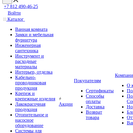
+7 812 490-46-25
Войти
Каталог
Ванная комната
Замки и мебельная
фурнитура
Инженерная
сантехника
Инструмент и
расходные
материалы
Интерьер, отделка
Компани
Кабельно-
Покупателям
проводниковая
О 
продукция
Сертификаты
По
Крепеж и
Способы
По
крепежные изделия
оплаты
Со
Лакокрасочная
Акции
Доставка
Но
продукция
Возврат
Бл
Отопительное и
товара
От
насосное
Ва
оборудование
Системы для