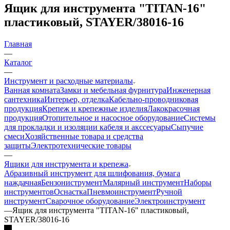
Ящик для инструмента "TITAN-16"
пластиковый, STAYER/38016-16
Главная
—
Каталог
—
Инструмент и расходные материалы
Ванная комната
Замки и мебельная фурнитура
Инженерная
сантехника
Интерьер, отделка
Кабельно-проводниковая
продукция
Крепеж и крепежные изделия
Лакокрасочная
продукция
Отопительное и насосное оборудование
Системы
для прокладки и изоляции кабеля и акссесуары
Сыпучие
смеси
Хозяйственные товара и средства
защиты
Электротехнические товары
—
Ящики для инструмента и крепежа
Абразивный инструмент для шлифования, бумага
наждачная
Бензониструмент
Малярный инструмент
Наборы
инструментов
Оснастка
Пневмоинструмент
Ручной
инструмент
Сварочное оборудование
Электроинструмент
—
Ящик для инструмента "TITAN-16" пластиковый,
STAYER/38016-16