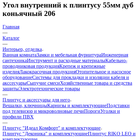
Угол внутренний к плинтусу 55мм дуб
коньячный 206
Главная
—
Каталог
—
Интерьер, отделка
Ванная комната
Замки и мебельная фурнитура
Инженерная
сантехника
Инструмент и расходные материалы
Кабельно-
проводниковая продукция
Крепеж и крепежные
изделия
Лакокрасочная продукция
Отопительное и насосное
оборудование
Системы для прокладки и изоляции кабеля и
акссесуары
Сыпучие смеси
Хозяйственные товара и средства
защиты
Электротехнические товары
—
Плинтус и аксессуары для него
Вешалки, ключницы
Карнизы и комплектующие
Подставки
под телевизор и микроволновые печи
Пороги
Уголки и
профили ПВХ
—
Плинтус "Идеал Комфорт" и комплектующие
Плинтус "Деконика" и комплектующие
Плинтус RIKO LEO и
комплектующие