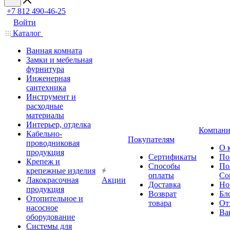
+7 812 490-46-25
Войти
Каталог
Ванная комната
Замки и мебельная
фурнитура
Инженерная
сантехника
Инструмент и
расходные
материалы
Интерьер, отделка
Компани
Кабельно-
Покупателям
проводниковая
О 
продукция
Сертификаты
По
Крепеж и
Способы
По
крепежные изделия
оплаты
Со
Лакокрасочная
Акции
Доставка
Но
продукция
Возврат
Бл
Отопительное и
товара
От
насосное
Ва
оборудование
Системы для