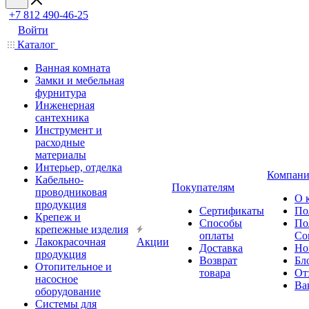
+7 812 490-46-25
Войти
Каталог
Ванная комната
Замки и мебельная
фурнитура
Инженерная
сантехника
Инструмент и
расходные
материалы
Интерьер, отделка
Компани
Кабельно-
Покупателям
проводниковая
О 
продукция
Сертификаты
По
Крепеж и
Способы
По
крепежные изделия
оплаты
Со
Лакокрасочная
Акции
Доставка
Но
продукция
Возврат
Бл
Отопительное и
товара
От
насосное
Ва
оборудование
Системы для