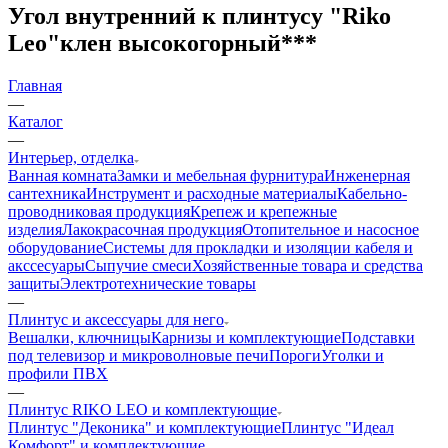
Угол внутренний к плинтусу "Riko
Leo"клен высокогорный***
Главная
—
Каталог
—
Интерьер, отделка
Ванная комната
Замки и мебельная фурнитура
Инженерная
сантехника
Инструмент и расходные материалы
Кабельно-
проводниковая продукция
Крепеж и крепежные
изделия
Лакокрасочная продукция
Отопительное и насосное
оборудование
Системы для прокладки и изоляции кабеля и
акссесуары
Сыпучие смеси
Хозяйственные товара и средства
защиты
Электротехнические товары
—
Плинтус и аксессуары для него
Вешалки, ключницы
Карнизы и комплектующие
Подставки
под телевизор и микроволновые печи
Пороги
Уголки и
профили ПВХ
—
Плинтус RIKO LEO и комплектующие
Плинтус "Деконика" и комплектующие
Плинтус "Идеал
Комфорт" и комплектующие