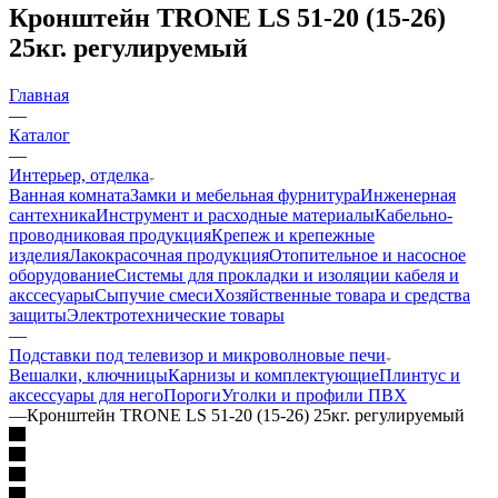
Кронштейн TRONE LS 51-20 (15-26)
25кг. регулируемый
Главная
—
Каталог
—
Интерьер, отделка
Ванная комната
Замки и мебельная фурнитура
Инженерная
сантехника
Инструмент и расходные материалы
Кабельно-
проводниковая продукция
Крепеж и крепежные
изделия
Лакокрасочная продукция
Отопительное и насосное
оборудование
Системы для прокладки и изоляции кабеля и
акссесуары
Сыпучие смеси
Хозяйственные товара и средства
защиты
Электротехнические товары
—
Подставки под телевизор и микроволновые печи
Вешалки, ключницы
Карнизы и комплектующие
Плинтус и
аксессуары для него
Пороги
Уголки и профили ПВХ
—
Кронштейн TRONE LS 51-20 (15-26) 25кг. регулируемый