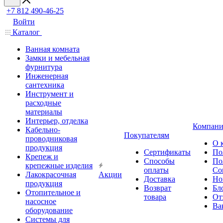
+7 812 490-46-25
Войти
Каталог
Ванная комната
Замки и мебельная
фурнитура
Инженерная
сантехника
Инструмент и
расходные
материалы
Интерьер, отделка
Компани
Кабельно-
Покупателям
проводниковая
О 
продукция
Сертификаты
По
Крепеж и
Способы
По
крепежные изделия
оплаты
Со
Лакокрасочная
Акции
Доставка
Но
продукция
Возврат
Бл
Отопительное и
товара
От
насосное
Ва
оборудование
Системы для