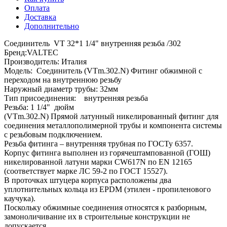
Оплата
Доставка
Дополнительно
Соединитель VT 32*1 1/4" внутренняя резьба /302
Бренд:VALTEC
Производитель: Италия
Модель: Соединитель (VTm.302.N) Фитинг обжимной с
переходом на внутреннюю резьбу
Наружный диаметр трубы: 32мм
Тип присоединения: внутренняя резьба
Резьба: 1 1/4" дюйм
(VTm.302.N) Прямой латунный никелированный фитинг для
соединения металлополимерной трубы и компонента системы
с резьбовым подключением.
Резьба фитинга – внутренняя трубная по ГОСТу 6357.
Корпус фитинга выполнен из горячештампованной (ГОШ)
никелированной латуни марки CW617N по EN 12165
(соответствует марке ЛС 59-2 по ГОСТ 15527).
В проточках штуцера корпуса расположены два
уплотнительных кольца из EPDM (этилен - пропиленового
каучука).
Поскольку обжимные соединения относятся к разборным,
замоноличивание их в строительные конструкции не
допускается.