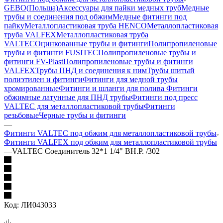
GEBO(Польша)
Аксессуары для пайки медных труб
Медные
трубы и соединения под обжим
Медные фитинги под
пайку
Металлопластиковая труба HENCO
Металлопластиковая
труба VALFEX
Металлопластиковая труба
VALTEC
Оцинкованные трубы и фитинги
Полипропиленовые
трубы и фитинги FUSITEC
Полипропиленовые трубы и
фитинги FV-Plast
Полипропиленовые трубы и фитинги
VALFEX
Трубы ПНД и соединения к ним
Трубы шитый
полиэтилен и фитинги
Фитинги для медной трубы
хромированные
Фитинги и шланги для полива
Фитинги
обжимные латунные для ПНД трубы
Фитинги под пресс
VALTEC для металлопластиковой трубы
Фитинги
резьбовые
Черные трубы и фитинги
—
Фитинги VALTEC под обжим для металлопластиковой трубы
Фитинги VALFEX под обжим для металлопластиковой трубы
—
VALTEC Соединитель 32*1 1/4" ВН.Р. /302
Код:
ЛИ043033