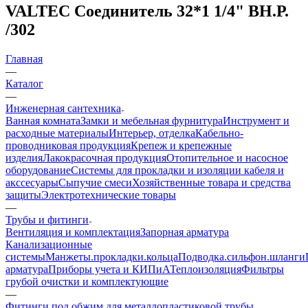
VALTEC Соединитель 32*1 1/4" ВН.Р.
/302
Главная
—
Каталог
—
Инженерная сантехника
Ванная комната
Замки и мебельная фурнитура
Инструмент и
расходные материалы
Интерьер, отделка
Кабельно-
проводниковая продукция
Крепеж и крепежные
изделия
Лакокрасочная продукция
Отопительное и насосное
оборудование
Системы для прокладки и изоляции кабеля и
акссесуары
Сыпучие смеси
Хозяйственные товара и средства
защиты
Электротехнические товары
—
Трубы и фитинги
Вентиляция и комплектация
Запорная арматура
Канализационные
системы
Манжеты.прокладки.кольца
Подводка.сильфон.шланги
арматура
Приборы учета и КИПиА
Теплоизоляция
Фильтры
грубой очистки и комплектующие
—
Фитинги под обжим для металлопластиковой трубы