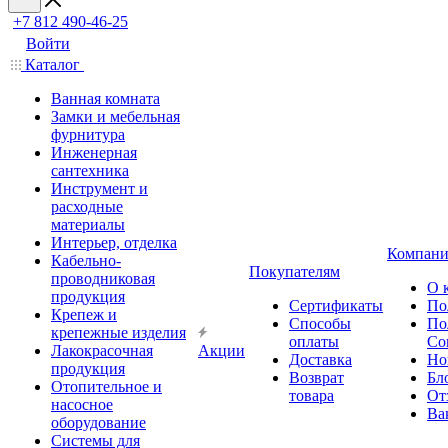
+7 812 490-46-25
Войти
Каталог
Ванная комната
Замки и мебельная
фурнитура
Инженерная
сантехника
Инструмент и
расходные
материалы
Интерьер, отделка
Компани
Кабельно-
Покупателям
проводниковая
О 
продукция
Сертификаты
По
Крепеж и
Способы
По
крепежные изделия
оплаты
Со
Лакокрасочная
Акции
Доставка
Но
продукция
Возврат
Бл
Отопительное и
товара
От
насосное
Ва
оборудование
Системы для