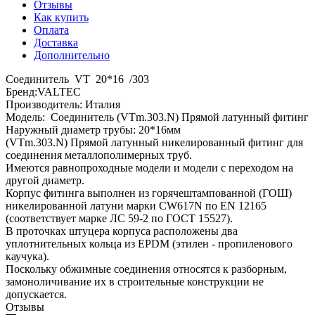
Отзывы
Как купить
Оплата
Доставка
Дополнительно
Соединитель VT 20*16 /303
Бренд:VALTEC
Производитель: Италия
Модель: Соединитель (VTm.303.N) Прямой латунный фитинг
Наружный диаметр трубы: 20*16мм
(VTm.303.N) Прямой латунный никелированный фитинг для
соединения металлополимерных труб.
Имеются равнопроходные модели и модели с переходом на
другой диаметр.
Корпус фитинга выполнен из горячештампованной (ГОШ)
никелированной латуни марки CW617N по EN 12165
(соответствует марке ЛС 59-2 по ГОСТ 15527).
В проточках штуцера корпуса расположены два
уплотнительных кольца из EPDM (этилен - пропиленового
каучука).
Поскольку обжимные соединения относятся к разборным,
замоноличивание их в строительные конструкции не
допускается.
Отзывы