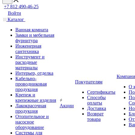
+7 812 490-46-25
Войти
Каталог
Ванная комната
Замки и мебельная
фурнитура
Инженерная
сантехника
Инструмент и
расходные
материалы
Интерьер, отделка
Компани
Кабельно-
Покупателям
проводниковая
О 
продукция
Сертификаты
По
Крепеж и
Способы
По
крепежные изделия
оплаты
Со
Лакокрасочная
Акции
Доставка
Но
продукция
Возврат
Бл
Отопительное и
товара
От
насосное
Ва
оборудование
Системы для