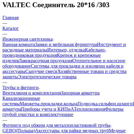
VALTEC Соединитель 20*16 /303
Главная
—
Каталог
—
Инженерная сантехника
Ванная комната
Замки и мебельная фурнитура
Инструмент и
расходные материалы
Интерьер, отделка
Кабельно-
проводниковая продукция
Крепеж и крепежные
изделия
Лакокрасочная продукция
Отопительное и насосное
оборудование
Системы для прокладки и изоляции кабеля и
акссесуары
Сыпучие смеси
Хозяйственные товара и средства
защиты
Электротехнические товары
—
Трубы и фитинги
Вентиляция и комплектация
Запорная арматура
Канализационные
системы
Манжеты.прокладки.кольца
Подводка.сильфон.шланги
арматура
Приборы учета и КИПиА
Теплоизоляция
Фильтры
грубой очистки и комплектующие
—
Фитинги под обжим для металлопластиковой трубы
GEBO(Польша)
Аксессуары для пайки медных труб
Медные