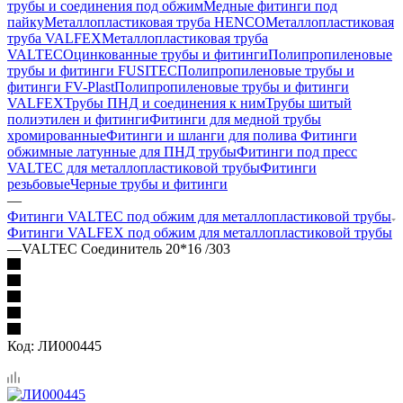
трубы и соединения под обжим
Медные фитинги под
пайку
Металлопластиковая труба HENCO
Металлопластиковая
труба VALFEX
Металлопластиковая труба
VALTEC
Оцинкованные трубы и фитинги
Полипропиленовые
трубы и фитинги FUSITEC
Полипропиленовые трубы и
фитинги FV-Plast
Полипропиленовые трубы и фитинги
VALFEX
Трубы ПНД и соединения к ним
Трубы шитый
полиэтилен и фитинги
Фитинги для медной трубы
хромированные
Фитинги и шланги для полива
Фитинги
обжимные латунные для ПНД трубы
Фитинги под пресс
VALTEC для металлопластиковой трубы
Фитинги
резьбовые
Черные трубы и фитинги
—
Фитинги VALTEC под обжим для металлопластиковой трубы
Фитинги VALFEX под обжим для металлопластиковой трубы
—
VALTEC Соединитель 20*16 /303
Код:
ЛИ000445