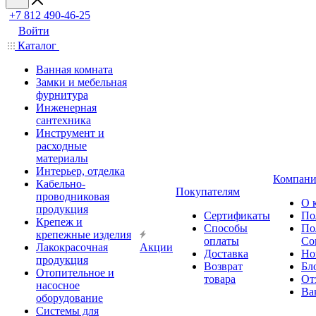
+7 812 490-46-25
Войти
Каталог
Ванная комната
Замки и мебельная
фурнитура
Инженерная
сантехника
Инструмент и
расходные
материалы
Интерьер, отделка
Компани
Кабельно-
Покупателям
проводниковая
О 
продукция
Сертификаты
По
Крепеж и
Способы
По
крепежные изделия
оплаты
Со
Лакокрасочная
Акции
Доставка
Но
продукция
Возврат
Бл
Отопительное и
товара
От
насосное
Ва
оборудование
Системы для