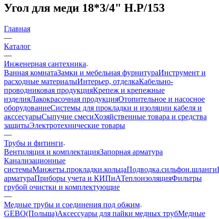
Угол для меди 18*3/4" Н.Р/153
Главная
—
Каталог
—
Инженерная сантехника
Ванная комната
Замки и мебельная фурнитура
Инструмент и
расходные материалы
Интерьер, отделка
Кабельно-
проводниковая продукция
Крепеж и крепежные
изделия
Лакокрасочная продукция
Отопительное и насосное
оборудование
Системы для прокладки и изоляции кабеля и
акссесуары
Сыпучие смеси
Хозяйственные товара и средства
защиты
Электротехнические товары
—
Трубы и фитинги
Вентиляция и комплектация
Запорная арматура
Канализационные
системы
Манжеты.прокладки.кольца
Подводка.сильфон.шланги
арматура
Приборы учета и КИПиА
Теплоизоляция
Фильтры
грубой очистки и комплектующие
—
Медные трубы и соединения под обжим
GEBO(Польша)
Аксессуары для пайки медных труб
Медные