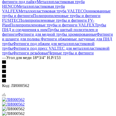
фитинги под пайку
Металлопластиковая труба
HENCO
Металлопластиковая труба
VALFEX
Металлопластиковая труба VALTEC
Оцинкованные
трубы и фитинги
Полипропиленовые трубы и фитинги
FUSITEC
Полипропиленовые трубы и фитинги FV-
Plast
Полипропиленовые трубы и фитинги VALFEX
Трубы
ПНД и соединения к ним
Трубы шитый полиэтилен и
фитинги
Фитинги для медной трубы хромированные
Фитинги
и шланги для полива
Фитинги обжимные латунные для ПНД
трубы
Фитинги под обжим для металлопластиковой
трубы
Фитинги под пресс VALTEC для металлопластиковой
трубы
Фитинги резьбовые
Черные трубы и фитинги
—
Угол для меди 18*3/4" Н.Р/153
Код:
ЛИ000562