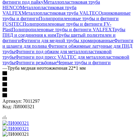
фитинги под пайку
Металлопластиковая труба
HENCO
Металлопластиковая труба
VALFEX
Металлопластиковая труба VALTEC
Оцинкованные
трубы и фитинги
Полипропиленовые трубы и фитинги
FUSITEC
Полипропиленовые трубы и фитинги FV-
Plast
Полипропиленовые трубы и фитинги VALFEX
Трубы
ПНД и соединения к ним
Трубы шитый полиэтилен и
фитинги
Фитинги для медной трубы хромированные
Фитинги
и шланги для полива
Фитинги обжимные латунные для ПНД
трубы
Фитинги под обжим для металлопластиковой
трубы
Фитинги под пресс VALTEC для металлопластиковой
трубы
Фитинги резьбовые
Черные трубы и фитинги
—
Труба медная неотожженная 22*1 мм
Артикул:
7011297
Код:
ЛИ000321