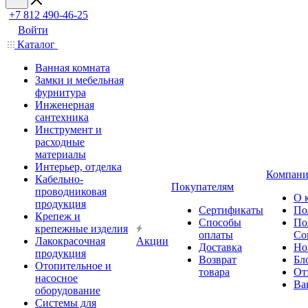
+7 812 490-46-25
Войти
Каталог
Ванная комната
Замки и мебельная
фурнитура
Инженерная
сантехника
Инструмент и
расходные
материалы
Интерьер, отделка
Компани
Кабельно-
Покупателям
проводниковая
О 
продукция
Сертификаты
По
Крепеж и
Способы
По
крепежные изделия
оплаты
Со
Лакокрасочная
Акции
Доставка
Но
продукция
Возврат
Бл
Отопительное и
товара
От
насосное
Ва
оборудование
Системы для