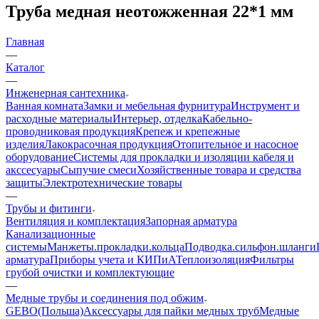
Труба медная неотожженная 22*1 мм
Главная
—
Каталог
—
Инженерная сантехника
Ванная комната
Замки и мебельная фурнитура
Инструмент и
расходные материалы
Интерьер, отделка
Кабельно-
проводниковая продукция
Крепеж и крепежные
изделия
Лакокрасочная продукция
Отопительное и насосное
оборудование
Системы для прокладки и изоляции кабеля и
акссесуары
Сыпучие смеси
Хозяйственные товара и средства
защиты
Электротехнические товары
—
Трубы и фитинги
Вентиляция и комплектация
Запорная арматура
Канализационные
системы
Манжеты.прокладки.кольца
Подводка.сильфон.шланги
арматура
Приборы учета и КИПиА
Теплоизоляция
Фильтры
грубой очистки и комплектующие
—
Медные трубы и соединения под обжим
GEBO(Польша)
Аксессуары для пайки медных труб
Медные