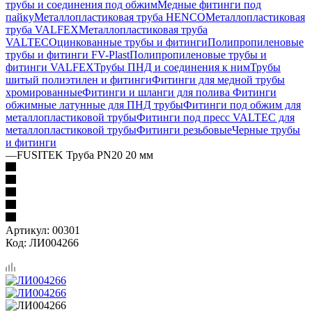
трубы и соединения под обжим
Медные фитинги под
пайку
Металлопластиковая труба HENCO
Металлопластиковая
труба VALFEX
Металлопластиковая труба
VALTEC
Оцинкованные трубы и фитинги
Полипропиленовые
трубы и фитинги FV-Plast
Полипропиленовые трубы и
фитинги VALFEX
Трубы ПНД и соединения к ним
Трубы
шитый полиэтилен и фитинги
Фитинги для медной трубы
хромированные
Фитинги и шланги для полива
Фитинги
обжимные латунные для ПНД трубы
Фитинги под обжим для
металлопластиковой трубы
Фитинги под пресс VALTEC для
металлопластиковой трубы
Фитинги резьбовые
Черные трубы
и фитинги
—
FUSITEK Труба PN20 20 мм
Артикул:
00301
Код:
ЛИ004266