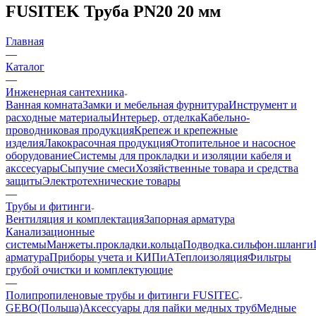
FUSITEK Труба PN20 20 мм
Главная
—
Каталог
—
Инженерная сантехника
Ванная комната
Замки и мебельная фурнитура
Инструмент и
расходные материалы
Интерьер, отделка
Кабельно-
проводниковая продукция
Крепеж и крепежные
изделия
Лакокрасочная продукция
Отопительное и насосное
оборудование
Системы для прокладки и изоляции кабеля и
акссесуары
Сыпучие смеси
Хозяйственные товара и средства
защиты
Электротехнические товары
—
Трубы и фитинги
Вентиляция и комплектация
Запорная арматура
Канализационные
системы
Манжеты.прокладки.кольца
Подводка.сильфон.шланги
арматура
Приборы учета и КИПиА
Теплоизоляция
Фильтры
грубой очистки и комплектующие
—
Полипропиленовые трубы и фитинги FUSITEC
GEBO(Польша)
Аксессуары для пайки медных труб
Медные