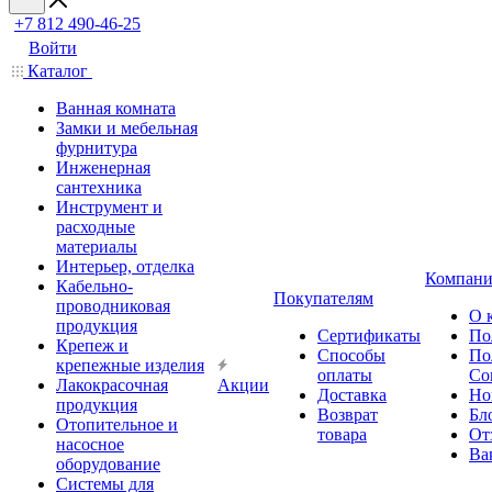
+7 812 490-46-25
Войти
Каталог
Ванная комната
Замки и мебельная
фурнитура
Инженерная
сантехника
Инструмент и
расходные
материалы
Интерьер, отделка
Компани
Кабельно-
Покупателям
проводниковая
О 
продукция
Сертификаты
По
Крепеж и
Способы
По
крепежные изделия
оплаты
Со
Лакокрасочная
Акции
Доставка
Но
продукция
Возврат
Бл
Отопительное и
товара
От
насосное
Ва
оборудование
Системы для