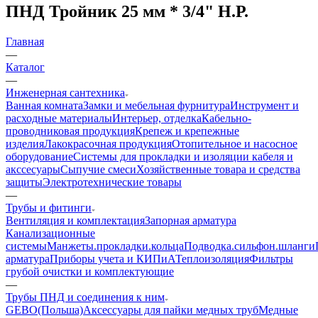
ПНД Тройник 25 мм * 3/4" Н.Р.
Главная
—
Каталог
—
Инженерная сантехника
Ванная комната
Замки и мебельная фурнитура
Инструмент и
расходные материалы
Интерьер, отделка
Кабельно-
проводниковая продукция
Крепеж и крепежные
изделия
Лакокрасочная продукция
Отопительное и насосное
оборудование
Системы для прокладки и изоляции кабеля и
акссесуары
Сыпучие смеси
Хозяйственные товара и средства
защиты
Электротехнические товары
—
Трубы и фитинги
Вентиляция и комплектация
Запорная арматура
Канализационные
системы
Манжеты.прокладки.кольца
Подводка.сильфон.шланги
арматура
Приборы учета и КИПиА
Теплоизоляция
Фильтры
грубой очистки и комплектующие
—
Трубы ПНД и соединения к ним
GEBO(Польша)
Аксессуары для пайки медных труб
Медные