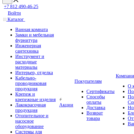
+7 812 490-46-25
Войти
Каталог
Ванная комната
Замки и мебельная
фурнитура
Инженерная
сантехника
Инструмент и
расходные
материалы
Интерьер, отделка
Компани
Кабельно-
Покупателям
проводниковая
О 
продукция
Сертификаты
По
Крепеж и
Способы
По
крепежные изделия
оплаты
Со
Лакокрасочная
Акции
Доставка
Но
продукция
Возврат
Бл
Отопительное и
товара
От
насосное
Ва
оборудование
Системы для