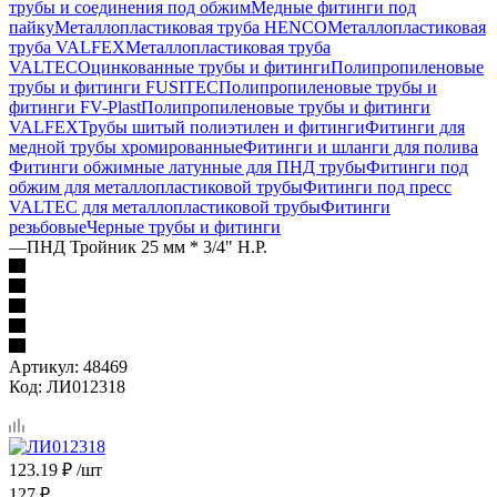
трубы и соединения под обжим
Медные фитинги под
пайку
Металлопластиковая труба HENCO
Металлопластиковая
труба VALFEX
Металлопластиковая труба
VALTEC
Оцинкованные трубы и фитинги
Полипропиленовые
трубы и фитинги FUSITEC
Полипропиленовые трубы и
фитинги FV-Plast
Полипропиленовые трубы и фитинги
VALFEX
Трубы шитый полиэтилен и фитинги
Фитинги для
медной трубы хромированные
Фитинги и шланги для полива
Фитинги обжимные латунные для ПНД трубы
Фитинги под
обжим для металлопластиковой трубы
Фитинги под пресс
VALTEC для металлопластиковой трубы
Фитинги
резьбовые
Черные трубы и фитинги
—
ПНД Тройник 25 мм * 3/4" Н.Р.
Артикул:
48469
Код:
ЛИ012318
123.19
₽
/шт
127
₽