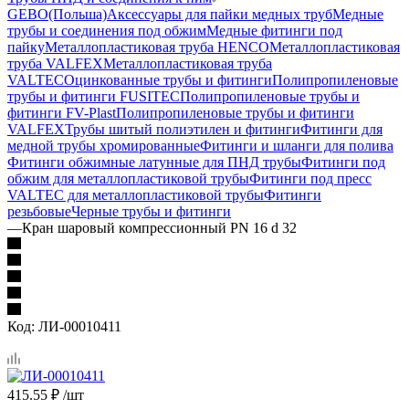
GEBO(Польша)
Аксессуары для пайки медных труб
Медные
трубы и соединения под обжим
Медные фитинги под
пайку
Металлопластиковая труба HENCO
Металлопластиковая
труба VALFEX
Металлопластиковая труба
VALTEC
Оцинкованные трубы и фитинги
Полипропиленовые
трубы и фитинги FUSITEC
Полипропиленовые трубы и
фитинги FV-Plast
Полипропиленовые трубы и фитинги
VALFEX
Трубы шитый полиэтилен и фитинги
Фитинги для
медной трубы хромированные
Фитинги и шланги для полива
Фитинги обжимные латунные для ПНД трубы
Фитинги под
обжим для металлопластиковой трубы
Фитинги под пресс
VALTEC для металлопластиковой трубы
Фитинги
резьбовые
Черные трубы и фитинги
—
Кран шаровый компрессионный PN 16 d 32
Код:
ЛИ-00010411
415.55
₽
/шт