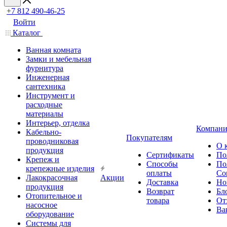
+7 812 490-46-25
Войти
Каталог
Ванная комната
Замки и мебельная
фурнитура
Инженерная
сантехника
Инструмент и
расходные
материалы
Интерьер, отделка
Компани
Кабельно-
Покупателям
проводниковая
О 
продукция
Сертификаты
По
Крепеж и
Способы
По
крепежные изделия
оплаты
Со
Лакокрасочная
Акции
Доставка
Но
продукция
Возврат
Бл
Отопительное и
товара
От
насосное
Ва
оборудование
Системы для