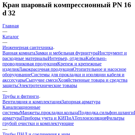
Кран шаровый компрессионный PN 16
d 32
Главная
—
Каталог
—
Инженерная сантехника
Ванная комната
Замки и мебельная фурнитура
Инструмент и
расходные материалы
Интерьер, отделка
Кабельно-
проводниковая продукция
Крепеж и крепежные
изделия
Лакокрасочная продукция
Отопительное и насосное
оборудование
Системы для прокладки и изоляции кабеля и
акссесуары
Сыпучие смеси
Хозяйственные товара и средства
защиты
Электротехнические товары
—
Трубы и фитинги
Вентиляция и комплектация
Запорная арматура
Канализационные
системы
Манжеты.прокладки.кольца
Подводка.сильфон.шланги
арматура
Приборы учета и КИПиА
Теплоизоляция
Фильтры
грубой очистки и комплектующие
—
Трубы ПНД и соединения к ним