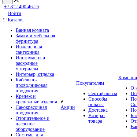
+7 812 490-46-25
Войти
Каталог
Ванная комната
Замки и мебельная
фурнитура
Инженерная
сантехника
Инструмент и
расходные
материалы
Интерьер, отделка
Компани
Кабельно-
Покупателям
проводниковая
О 
продукция
Сертификаты
По
Крепеж и
Способы
По
крепежные изделия
оплаты
Со
Лакокрасочная
Акции
Доставка
Но
продукция
Возврат
Бл
Отопительное и
товара
От
насосное
Ва
оборудование
Системы для