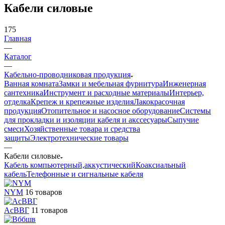
Кабели силовые
175
Главная
—
Каталог
—
Кабельно-проводниковая продукция
Ванная комната
Замки и мебельная фурнитура
Инженерная
сантехника
Инструмент и расходные материалы
Интерьер,
отделка
Крепеж и крепежные изделия
Лакокрасочная
продукция
Отопительное и насосное оборудование
Системы
для прокладки и изоляции кабеля и акссесуары
Сыпучие
смеси
Хозяйственные товара и средства
защиты
Электротехнические товары
—
Кабели силовые
Кабель компьютерный,аккустический
Коаксиальный
кабель
Телефонные и сигнальные кабеля
NYM
16 товаров
АсВВГ
11 товаров