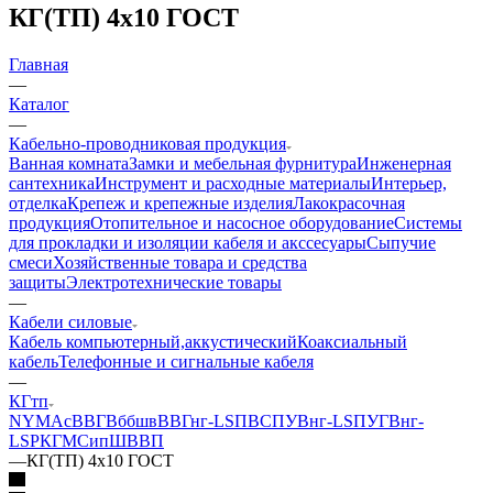
КГ(ТП) 4х10 ГОСТ
Главная
—
Каталог
—
Кабельно-проводниковая продукция
Ванная комната
Замки и мебельная фурнитура
Инженерная
сантехника
Инструмент и расходные материалы
Интерьер,
отделка
Крепеж и крепежные изделия
Лакокрасочная
продукция
Отопительное и насосное оборудование
Системы
для прокладки и изоляции кабеля и акссесуары
Сыпучие
смеси
Хозяйственные товара и средства
защиты
Электротехнические товары
—
Кабели силовые
Кабель компьютерный,аккустический
Коаксиальный
кабель
Телефонные и сигнальные кабеля
—
КГтп
NYM
АсВВГ
Вббшв
ВВГнг-LS
ПВС
ПУВнг-LS
ПУГВнг-
LS
РКГМ
Сип
ШВВП
—
КГ(ТП) 4х10 ГОСТ