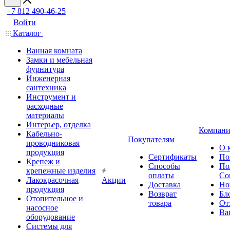
+7 812 490-46-25
Войти
Каталог
Ванная комната
Замки и мебельная
фурнитура
Инженерная
сантехника
Инструмент и
расходные
материалы
Интерьер, отделка
Компани
Кабельно-
Покупателям
проводниковая
О 
продукция
Сертификаты
По
Крепеж и
Способы
По
крепежные изделия
оплаты
Со
Лакокрасочная
Акции
Доставка
Но
продукция
Возврат
Бл
Отопительное и
товара
От
насосное
Ва
оборудование
Системы для