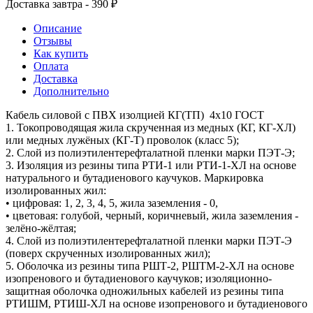
Доставка завтра - 390 ₽
Описание
Отзывы
Как купить
Оплата
Доставка
Дополнительно
Кабель силовой с ПВХ изолцией КГ(ТП) 4х10 ГОСТ
1. Токопроводящая жила скрученная из медных (КГ, КГ-ХЛ)
или медных лужёных (КГ-Т) проволок (класс 5);
2. Слой из полиэтилентерефталатной пленки марки ПЭТ-Э;
3. Изоляция из резины типа РТИ-1 или РТИ-1-ХЛ на основе
натурального и бутадиенового каучуков. Маркировка
изолированных жил:
• цифровая: 1, 2, 3, 4, 5, жила заземления - 0,
• цветовая: голубой, черный, коричневый, жила заземления -
зелёно-жёлтая;
4. Слой из полиэтилентерефталатной пленки марки ПЭТ-Э
(поверх скрученных изолированных жил);
5. Оболочка из резины типа РШТ-2, РШТМ-2-ХЛ на основе
изопренового и бутадиенового каучуков; изоляционно-
защитная оболочка одножильных кабелей из резины типа
РТИШМ, РТИШ-ХЛ на основе изопренового и бутадиенового