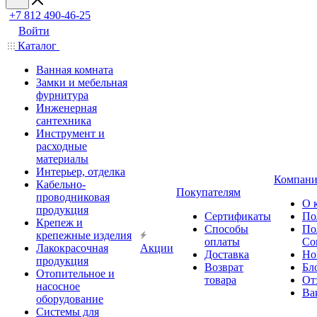
+7 812 490-46-25
Войти
Каталог
Ванная комната
Замки и мебельная
фурнитура
Инженерная
сантехника
Инструмент и
расходные
материалы
Интерьер, отделка
Компани
Кабельно-
Покупателям
проводниковая
О 
продукция
Сертификаты
По
Крепеж и
Способы
По
крепежные изделия
оплаты
Со
Лакокрасочная
Акции
Доставка
Но
продукция
Возврат
Бл
Отопительное и
товара
От
насосное
Ва
оборудование
Системы для