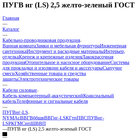
ПУГВ нг (LS) 2,5 желто-зеленый ГОСТ
Главная
—
Каталог
—
Кабельно-проводниковая продукция
Ванная комната
Замки и мебельная фурнитура
Инженерная
сантехника
Инструмент и расходные материалы
Интерьер,
отделка
Крепеж и крепежные изделия
Лакокрасочная
продукция
Отопительное и насосное оборудование
Системы
для прокладки и изоляции кабеля и акссесуары
Сыпучие
смеси
Хозяйственные товара и средства
защиты
Электротехнические товары
—
Кабели силовые
Кабель компьютерный,аккустический
Коаксиальный
кабель
Телефонные и сигнальные кабеля
—
ПУГВнг-LS
NYM
АсВВГ
Вббшв
ВВГнг-LS
КГтп
ПВС
ПУВнг-
LS
РКГМ
Сип
ШВВП
—
ПУГВ нг (LS) 2,5 желто-зеленый ГОСТ