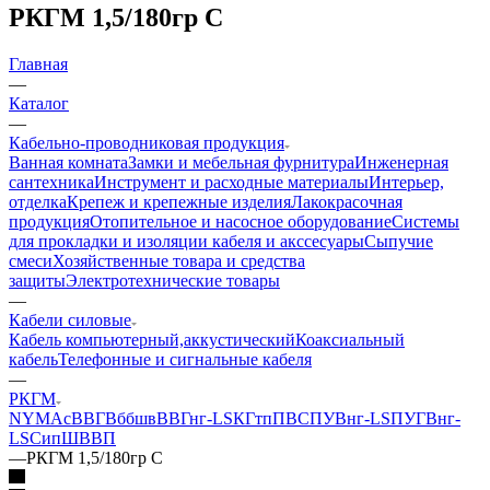
РКГМ 1,5/180гр С
Главная
—
Каталог
—
Кабельно-проводниковая продукция
Ванная комната
Замки и мебельная фурнитура
Инженерная
сантехника
Инструмент и расходные материалы
Интерьер,
отделка
Крепеж и крепежные изделия
Лакокрасочная
продукция
Отопительное и насосное оборудование
Системы
для прокладки и изоляции кабеля и акссесуары
Сыпучие
смеси
Хозяйственные товара и средства
защиты
Электротехнические товары
—
Кабели силовые
Кабель компьютерный,аккустический
Коаксиальный
кабель
Телефонные и сигнальные кабеля
—
РКГМ
NYM
АсВВГ
Вббшв
ВВГнг-LS
КГтп
ПВС
ПУВнг-LS
ПУГВнг-
LS
Сип
ШВВП
—
РКГМ 1,5/180гр С