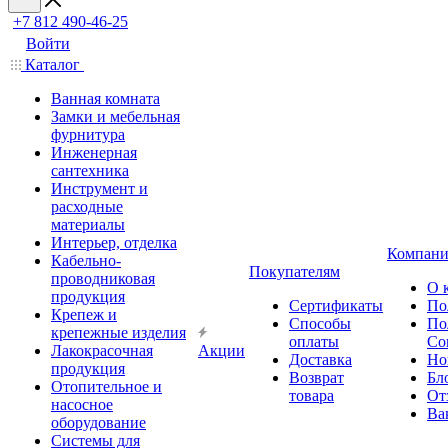
+7 812 490-46-25
Войти
Каталог
Ванная комната
Замки и мебельная
фурнитура
Инженерная
сантехника
Инструмент и
расходные
материалы
Интерьер, отделка
Компани
Кабельно-
Покупателям
проводниковая
О 
продукция
Сертификаты
По
Крепеж и
Способы
По
крепежные изделия
оплаты
Со
Лакокрасочная
Акции
Доставка
Но
продукция
Возврат
Бл
Отопительное и
товара
От
насосное
Ва
оборудование
Системы для