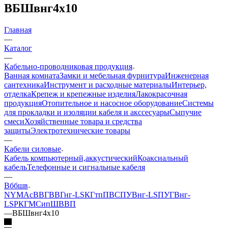
ВБШвнг4х10
Главная
—
Каталог
—
Кабельно-проводниковая продукция
Ванная комната
Замки и мебельная фурнитура
Инженерная
сантехника
Инструмент и расходные материалы
Интерьер,
отделка
Крепеж и крепежные изделия
Лакокрасочная
продукция
Отопительное и насосное оборудование
Системы
для прокладки и изоляции кабеля и акссесуары
Сыпучие
смеси
Хозяйственные товара и средства
защиты
Электротехнические товары
—
Кабели силовые
Кабель компьютерный,аккустический
Коаксиальный
кабель
Телефонные и сигнальные кабеля
—
Вббшв
NYM
АсВВГ
ВВГнг-LS
КГтп
ПВС
ПУВнг-LS
ПУГВнг-
LS
РКГМ
Сип
ШВВП
—
ВБШвнг4х10