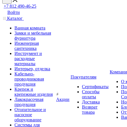
+7 812 490-46-25
Войти
Каталог
Ванная комната
Замки и мебельная
фурнитура
Инженерная
сантехника
Инструмент и
расходные
материалы
Интерьер, отделка
Компани
Кабельно-
Покупателям
проводниковая
О 
продукция
Сертификаты
По
Крепеж и
Способы
По
крепежные изделия
оплаты
Со
Лакокрасочная
Акции
Доставка
Но
продукция
Возврат
Бл
Отопительное и
товара
От
насосное
Ва
оборудование
Системы для