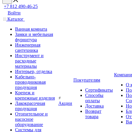
+7 812 490-46-25
Войти
Каталог
Ванная комната
Замки и мебельная
фурнитура
Инженерная
сантехника
Инструмент и
расходные
материалы
Интерьер, отделка
Компани
Кабельно-
Покупателям
проводниковая
О 
продукция
Сертификаты
По
Крепеж и
Способы
По
крепежные изделия
оплаты
Со
Лакокрасочная
Акции
Доставка
Но
продукция
Возврат
Бл
Отопительное и
товара
От
насосное
Ва
оборудование
Системы для