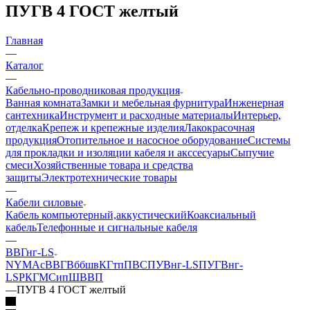
ПУГВ 4 ГОСТ желтый
Главная
—
Каталог
—
Кабельно-проводниковая продукция
Ванная комната
Замки и мебельная фурнитура
Инженерная
сантехника
Инструмент и расходные материалы
Интерьер,
отделка
Крепеж и крепежные изделия
Лакокрасочная
продукция
Отопительное и насосное оборудование
Системы
для прокладки и изоляции кабеля и акссесуары
Сыпучие
смеси
Хозяйственные товара и средства
защиты
Электротехнические товары
—
Кабели силовые
Кабель компьютерный,аккустический
Коаксиальный
кабель
Телефонные и сигнальные кабеля
—
ВВГнг-LS
NYM
АсВВГ
Вббшв
КГтп
ПВС
ПУВнг-LS
ПУГВнг-
LS
РКГМ
Сип
ШВВП
—
ПУГВ 4 ГОСТ желтый