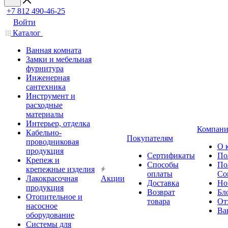
+7 812 490-46-25
Войти
Каталог
Ванная комната
Замки и мебельная
фурнитура
Инженерная
сантехника
Инструмент и
расходные
материалы
Интерьер, отделка
Компани
Кабельно-
Покупателям
проводниковая
О 
продукция
Сертификаты
По
Крепеж и
Способы
По
крепежные изделия
оплаты
Со
Лакокрасочная
Акции
Доставка
Но
продукция
Возврат
Бл
Отопительное и
товара
От
насосное
Ва
оборудование
Системы для