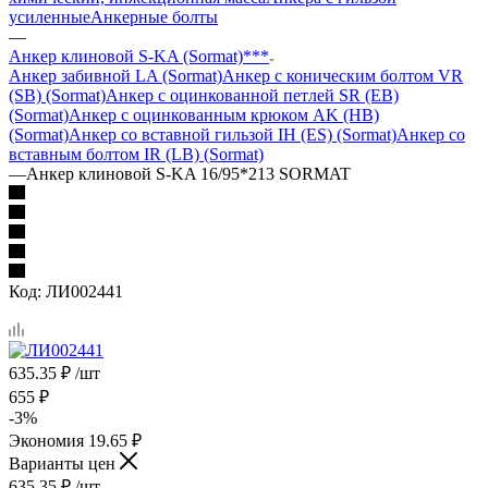
усиленные
Анкерные болты
—
Анкер клиновой S-KA (Sormat)***
Анкер забивной LA (Sormat)
Анкер с коническим болтом VR
(SB) (Sormat)
Анкер с оцинкованной петлей SR (EB)
(Sormat)
Анкер с оцинкованным крюком AK (HB)
(Sormat)
Анкер со вставной гильзой IH (ES) (Sormat)
Анкер со
вставным болтом IR (LB) (Sormat)
—
Анкер клиновой S-KA 16/95*213 SORMAT
Код:
ЛИ002441
635.35
₽
/шт
655
₽
-
3
%
Экономия
19.65
₽
Варианты цен
635.35
₽
/шт