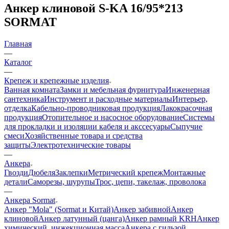
Анкер клиновой S-KA 16/95*213
SORMAT
Главная
—
Каталог
—
Крепеж и крепежные изделия
Ванная комната
Замки и мебельная фурнитура
Инженерная
сантехника
Инструмент и расходные материалы
Интерьер,
отделка
Кабельно-проводниковая продукция
Лакокрасочная
продукция
Отопительное и насосное оборудование
Системы
для прокладки и изоляции кабеля и акссесуары
Сыпучие
смеси
Хозяйственные товара и средства
защиты
Электротехнические товары
—
Анкера
Гвозди
Дюбеля
Заклепки
Метрический крепеж
Монтажные
детали
Саморезы, шурупы
Трос, цепи, такелаж, проволока
—
Анкера Sormat
Анкер "Mola" (Sormat и Китай)
Анкер забивной
Анкер
клиновой
Анкер латунный (цанга)
Анкер рамный KRH
Анкер
химический, инжекционная масса
Анкера с гильзой