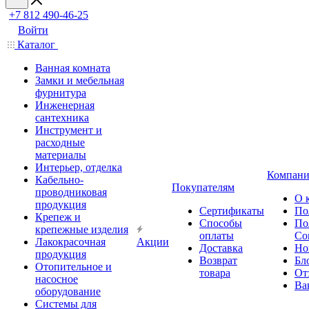
+7 812 490-46-25
Войти
Каталог
Ванная комната
Замки и мебельная
фурнитура
Инженерная
сантехника
Инструмент и
расходные
материалы
Интерьер, отделка
Компани
Кабельно-
Покупателям
проводниковая
О 
продукция
Сертификаты
По
Крепеж и
Способы
По
крепежные изделия
оплаты
Со
Лакокрасочная
Акции
Доставка
Но
продукция
Возврат
Бл
Отопительное и
товара
От
насосное
Ва
оборудование
Системы для