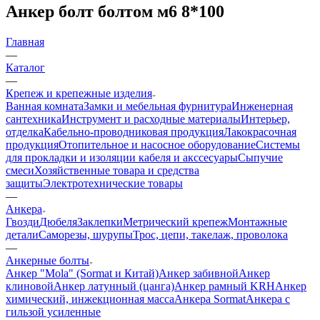
Анкер болт болтом м6 8*100
Главная
—
Каталог
—
Крепеж и крепежные изделия
Ванная комната
Замки и мебельная фурнитура
Инженерная
сантехника
Инструмент и расходные материалы
Интерьер,
отделка
Кабельно-проводниковая продукция
Лакокрасочная
продукция
Отопительное и насосное оборудование
Системы
для прокладки и изоляции кабеля и акссесуары
Сыпучие
смеси
Хозяйственные товара и средства
защиты
Электротехнические товары
—
Анкера
Гвозди
Дюбеля
Заклепки
Метрический крепеж
Монтажные
детали
Саморезы, шурупы
Трос, цепи, такелаж, проволока
—
Анкерные болты
Анкер "Mola" (Sormat и Китай)
Анкер забивной
Анкер
клиновой
Анкер латунный (цанга)
Анкер рамный KRH
Анкер
химический, инжекционная масса
Анкера Sormat
Анкера с
гильзой усиленные