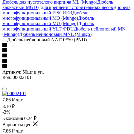
Дюбель для пустотелого кирпича МL (Mungo)
Дюбель
каркасный MGD ( для крепления строительных лесов)
Дюбель
многофункциональный FISCHER
Дюбель
многофункциональный MQ (Mungo)
Дюбель
многофункциональный MU (Mungo)
Дюбель
многофункциональный YLT /PDU
Дюбель нейлоновый MN
(Mungo)
Дюбель нейлоновый MNL (Mungo)
—
Дюбель нейлоновый NAT10*50 (PND)
Артикул:
50шт в уп.
Код:
00002101
7.86
₽
/шт
8.10
₽
-
3
%
Экономия
0.24
₽
Варианты цен
7.86
₽
/шт