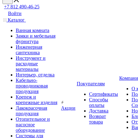
+7 812 490-46-25
Войти
Каталог
Ванная комната
Замки и мебельная
фурнитура
Инженерная
сантехника
Инструмент и
расходные
материалы
Интерьер, отделка
Компани
Кабельно-
Покупателям
проводниковая
О 
продукция
Сертификаты
По
Крепеж и
Способы
По
крепежные изделия
оплаты
Со
Лакокрасочная
Акции
Доставка
Но
продукция
Возврат
Бл
Отопительное и
товара
От
насосное
Ва
оборудование
Системы для