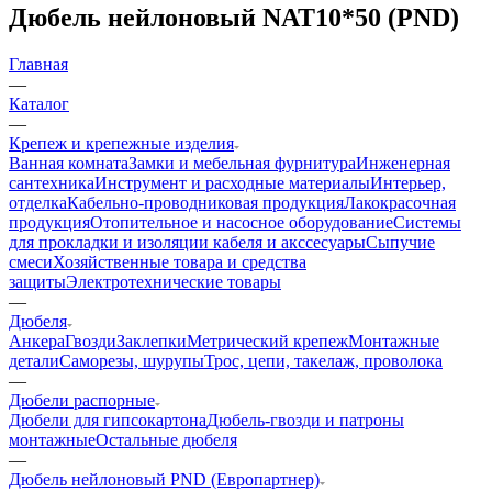
Дюбель нейлоновый NAT10*50 (PND)
Главная
—
Каталог
—
Крепеж и крепежные изделия
Ванная комната
Замки и мебельная фурнитура
Инженерная
сантехника
Инструмент и расходные материалы
Интерьер,
отделка
Кабельно-проводниковая продукция
Лакокрасочная
продукция
Отопительное и насосное оборудование
Системы
для прокладки и изоляции кабеля и акссесуары
Сыпучие
смеси
Хозяйственные товара и средства
защиты
Электротехнические товары
—
Дюбеля
Анкера
Гвозди
Заклепки
Метрический крепеж
Монтажные
детали
Саморезы, шурупы
Трос, цепи, такелаж, проволока
—
Дюбели распорные
Дюбели для гипсокартона
Дюбель-гвозди и патроны
монтажные
Остальные дюбеля
—
Дюбель нейлоновый PND (Европартнер)