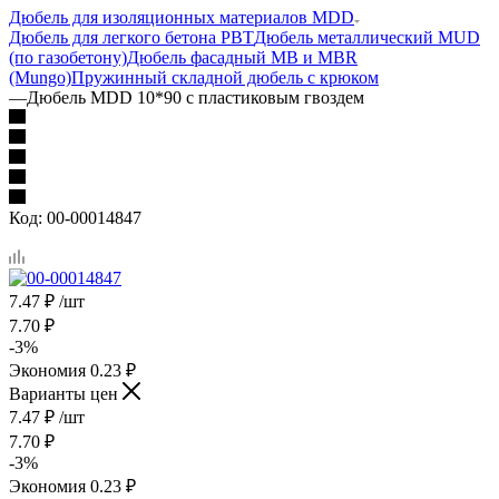
Дюбель для изоляционных материалов MDD
Дюбель для легкого бетона PBT
Дюбель металлический MUD
(по газобетону)
Дюбель фасадный MB и MBR
(Mungo)
Пружинный складной дюбель с крюком
—
Дюбель MDD 10*90 с пластиковым гвоздем
Код:
00-00014847
7.47
₽
/шт
7.70
₽
-
3
%
Экономия
0.23
₽
Варианты цен
7.47
₽
/шт
7.70
₽
-
3
%
Экономия
0.23
₽