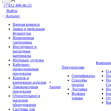
+7 812 490-46-25
Войти
Каталог
Ванная комната
Замки и мебельная
фурнитура
Инженерная
сантехника
Инструмент и
расходные
материалы
Интерьер, отделка
Компани
Кабельно-
Покупателям
проводниковая
О 
продукция
Сертификаты
По
Крепеж и
Способы
По
крепежные изделия
оплаты
Со
Лакокрасочная
Акции
Доставка
Но
продукция
Возврат
Бл
Отопительное и
товара
От
насосное
Ва
оборудование
Системы для