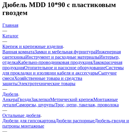
Дюбель MDD 10*90 с пластиковым
гвоздем
Главная
—
Каталог
—
Крепеж и крепежные изделия
Ванная комната
Замки и мебельная фурнитура
Инженерная
сантехника
Инструмент и расходные материалы
Интерьер,
отделка
Кабельно-проводниковая продукция
Лакокрасочная
продукция
Отопительное и насосное оборудование
Системы
для прокладки и изоляции кабеля и акссесуары
Сыпучие
смеси
Хозяйственные товара и средства
защиты
Электротехнические товары
—
Дюбеля
Анкера
Гвозди
Заклепки
Метрический крепеж
Монтажные
детали
Саморезы, шурупы
Трос, цепи, такелаж, проволока
—
Остальные дюбеля
Дюбели для гипсокартона
Дюбели распорные
Дюбель-гвозди и
патроны монтажные
—