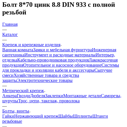
Болт 8*70 цинк 8.8 DIN 933 с полной
резьбой
Главная
—
Каталог
—
Крепеж и крепежные изделия
Ванная комната
Замки и мебельная фурнитура
Инженерная
сантехника
Инструмент и расходные материалы
Интерьер,
отделка
Кабельно-проводниковая продукция
Лакокрасочная
продукция
Отопительное и насосное оборудование
Системы
для прокладки и изоляции кабеля и акссесуары
Сыпучие
смеси
Хозяйственные товара и средства
защиты
Электротехнические товары
—
Метрический крепеж
Анкера
Гвозди
Дюбеля
Заклепки
Монтажные детали
Саморезы,
шурупы
Трос, цепи, такелаж, проволока
—
Болты, винты
Гайки
Нержавеющий крепеж
Шайбы
Шплинты
Штанги
резьбовые
—