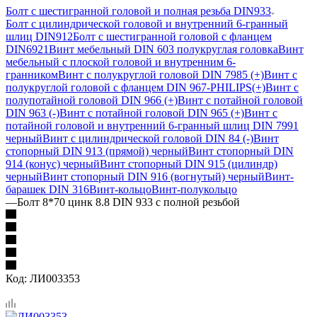
Болт с шестигранной головой и полная резьба DIN933
Болт с цилиндрической головой и внутренний 6-гранный
шлиц DIN912
Болт с шестигранной головой с фланцем
DIN6921
Винт мебельный DIN 603 полукруглая головка
Винт
мебельный с плоской головой и внутренним 6-
гранником
Винт с полукруглой головой DIN 7985 (+)
Винт с
полукруглой головой с фланцем DIN 967-PHILIPS(+)
Винт с
полупотайной головой DIN 966 (+)
Винт с потайной головой
DIN 963 (-)
Винт с потайной головой DIN 965 (+)
Винт с
потайной головой и внутренний 6-гранный шлиц DIN 7991
черный
Винт с цилиндрической головой DIN 84 (-)
Винт
стопорный DIN 913 (прямой) черный
Винт стопорный DIN
914 (конус) черный
Винт стопорный DIN 915 (цилиндр)
черный
Винт стопорный DIN 916 (вогнутый) черный
Винт-
барашек DIN 316
Винт-кольцо
Винт-полукольцо
—
Болт 8*70 цинк 8.8 DIN 933 с полной резьбой
Код:
ЛИ003353