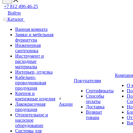
+7 812 490-46-25
Войти
Каталог
Ванная комната
Замки и мебельная
фурнитура
Инженерная
сантехника
Инструмент и
расходные
материалы
Интерьер, отделка
Компани
Кабельно-
Покупателям
проводниковая
О 
продукция
Сертификаты
По
Крепеж и
Способы
По
крепежные изделия
оплаты
Со
Лакокрасочная
Акции
Доставка
Но
продукция
Возврат
Бл
Отопительное и
товара
От
насосное
Ва
оборудование
Системы для