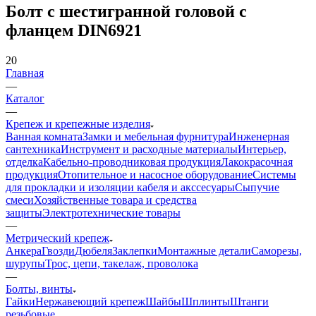
Болт с шестигранной головой с
фланцем DIN6921
20
Главная
—
Каталог
—
Крепеж и крепежные изделия
Ванная комната
Замки и мебельная фурнитура
Инженерная
сантехника
Инструмент и расходные материалы
Интерьер,
отделка
Кабельно-проводниковая продукция
Лакокрасочная
продукция
Отопительное и насосное оборудование
Системы
для прокладки и изоляции кабеля и акссесуары
Сыпучие
смеси
Хозяйственные товара и средства
защиты
Электротехнические товары
—
Метрический крепеж
Анкера
Гвозди
Дюбеля
Заклепки
Монтажные детали
Саморезы,
шурупы
Трос, цепи, такелаж, проволока
—
Болты, винты
Гайки
Нержавеющий крепеж
Шайбы
Шплинты
Штанги
резьбовые