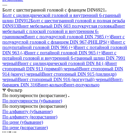
—
Болт с шестигранной головой с фланцем DIN6921
Болт с цилиндрической головой и внутренний 6-гранный
шлиц DIN912
Болт с шестигранной головой и полная резьба
DIN933
Винт мебельный DIN 603 полукруглая головка
Винт
мебельный с плоской головой и внутренним 6-
гранником
Винт с полукруглой головой DIN 7985 (+)
Винт с
полукруглой головой с фланцем DIN 967-PHILIPS(+)
Винт с
полупотайной головой DIN 966 (+)
Винт с потайной головой
DIN 963 (-)
Винт с потайной головой DIN 965 (+)
Винт с
потайной головой и внутренний 6-гранный шлиц DIN 7991
черный
Винт с цилиндрической головой DIN 84 (-)
Винт
стопорный DIN 913 (прямой) черный
Винт стопорный DIN
914 (конус) черный
Винт стопорный DIN 915 (цилиндр)
черный
Винт стопорный DIN 916 (вогнутый) черный
Винт-
барашек DIN 316
Винт-кольцо
Винт-полукольцо
Фильтр
По популярности (возрастание)
По популярности (убывание)
По популярности (возрастание)
По алфавиту (убывание)
По алфавиту (возрастание)
По цене (убывание)
По цене (возрастание)