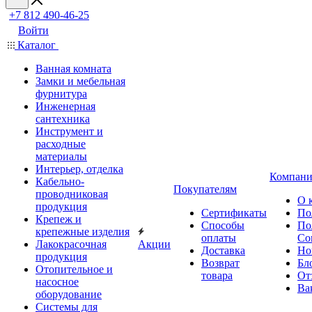
+7 812 490-46-25
Войти
Каталог
Ванная комната
Замки и мебельная
фурнитура
Инженерная
сантехника
Инструмент и
расходные
материалы
Интерьер, отделка
Компани
Кабельно-
Покупателям
проводниковая
О 
продукция
Сертификаты
По
Крепеж и
Способы
По
крепежные изделия
оплаты
Со
Лакокрасочная
Акции
Доставка
Но
продукция
Возврат
Бл
Отопительное и
товара
От
насосное
Ва
оборудование
Системы для