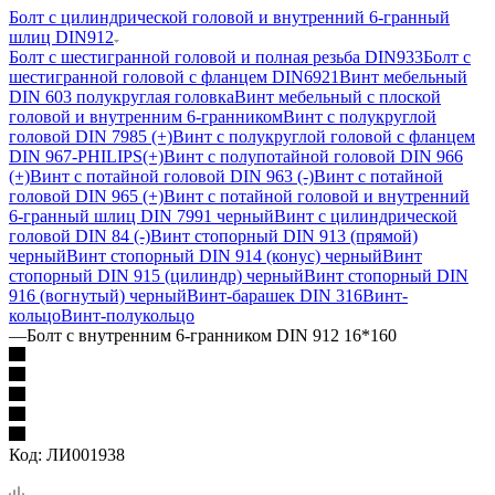
Болт с цилиндрической головой и внутренний 6-гранный
шлиц DIN912
Болт с шестигранной головой и полная резьба DIN933
Болт с
шестигранной головой с фланцем DIN6921
Винт мебельный
DIN 603 полукруглая головка
Винт мебельный с плоской
головой и внутренним 6-гранником
Винт с полукруглой
головой DIN 7985 (+)
Винт с полукруглой головой с фланцем
DIN 967-PHILIPS(+)
Винт с полупотайной головой DIN 966
(+)
Винт с потайной головой DIN 963 (-)
Винт с потайной
головой DIN 965 (+)
Винт с потайной головой и внутренний
6-гранный шлиц DIN 7991 черный
Винт с цилиндрической
головой DIN 84 (-)
Винт стопорный DIN 913 (прямой)
черный
Винт стопорный DIN 914 (конус) черный
Винт
стопорный DIN 915 (цилиндр) черный
Винт стопорный DIN
916 (вогнутый) черный
Винт-барашек DIN 316
Винт-
кольцо
Винт-полукольцо
—
Болт с внутренним 6-гранником DIN 912 16*160
Код:
ЛИ001938