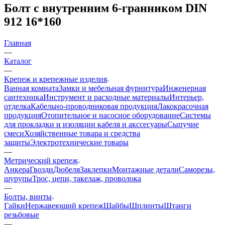
Болт с внутренним 6-гранником DIN
912 16*160
Главная
—
Каталог
—
Крепеж и крепежные изделия
Ванная комната
Замки и мебельная фурнитура
Инженерная
сантехника
Инструмент и расходные материалы
Интерьер,
отделка
Кабельно-проводниковая продукция
Лакокрасочная
продукция
Отопительное и насосное оборудование
Системы
для прокладки и изоляции кабеля и акссесуары
Сыпучие
смеси
Хозяйственные товара и средства
защиты
Электротехнические товары
—
Метрический крепеж
Анкера
Гвозди
Дюбеля
Заклепки
Монтажные детали
Саморезы,
шурупы
Трос, цепи, такелаж, проволока
—
Болты, винты
Гайки
Нержавеющий крепеж
Шайбы
Шплинты
Штанги
резьбовые
—