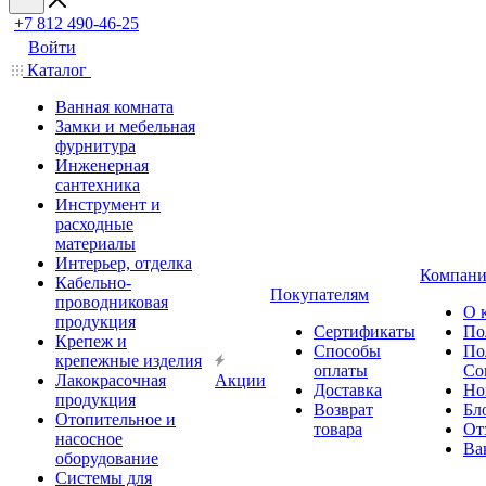
+7 812 490-46-25
Войти
Каталог
Ванная комната
Замки и мебельная
фурнитура
Инженерная
сантехника
Инструмент и
расходные
материалы
Интерьер, отделка
Компани
Кабельно-
Покупателям
проводниковая
О 
продукция
Сертификаты
По
Крепеж и
Способы
По
крепежные изделия
оплаты
Со
Лакокрасочная
Акции
Доставка
Но
продукция
Возврат
Бл
Отопительное и
товара
От
насосное
Ва
оборудование
Системы для