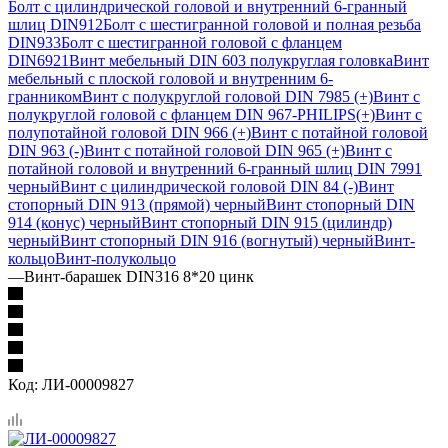
Болт с цилиндрической головой и внутренний 6-гранный
шлиц DIN912
Болт с шестигранной головой и полная резьба
DIN933
Болт с шестигранной головой с фланцем
DIN6921
Винт мебельный DIN 603 полукруглая головка
Винт
мебельный с плоской головой и внутренним 6-
гранником
Винт с полукруглой головой DIN 7985 (+)
Винт с
полукруглой головой с фланцем DIN 967-PHILIPS(+)
Винт с
полупотайной головой DIN 966 (+)
Винт с потайной головой
DIN 963 (-)
Винт с потайной головой DIN 965 (+)
Винт с
потайной головой и внутренний 6-гранный шлиц DIN 7991
черный
Винт с цилиндрической головой DIN 84 (-)
Винт
стопорный DIN 913 (прямой) черный
Винт стопорный DIN
914 (конус) черный
Винт стопорный DIN 915 (цилиндр)
черный
Винт стопорный DIN 916 (вогнутый) черный
Винт-
кольцо
Винт-полукольцо
—
Винт-барашек DIN316 8*20 цинк
Код:
ЛИ-00009827