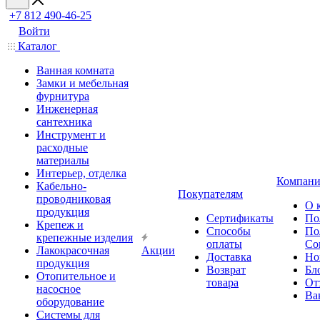
+7 812 490-46-25
Войти
Каталог
Ванная комната
Замки и мебельная
фурнитура
Инженерная
сантехника
Инструмент и
расходные
материалы
Интерьер, отделка
Компани
Кабельно-
Покупателям
проводниковая
О 
продукция
Сертификаты
По
Крепеж и
Способы
По
крепежные изделия
оплаты
Со
Лакокрасочная
Акции
Доставка
Но
продукция
Возврат
Бл
Отопительное и
товара
От
насосное
Ва
оборудование
Системы для