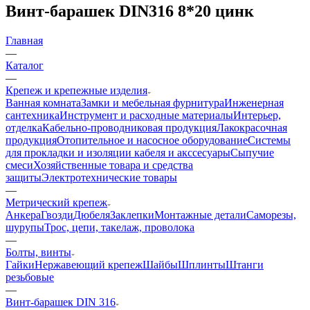
Винт-барашек DIN316 8*20 цинк
Главная
—
Каталог
—
Крепеж и крепежные изделия
Ванная комната
Замки и мебельная фурнитура
Инженерная
сантехника
Инструмент и расходные материалы
Интерьер,
отделка
Кабельно-проводниковая продукция
Лакокрасочная
продукция
Отопительное и насосное оборудование
Системы
для прокладки и изоляции кабеля и акссесуары
Сыпучие
смеси
Хозяйственные товара и средства
защиты
Электротехнические товары
—
Метрический крепеж
Анкера
Гвозди
Дюбеля
Заклепки
Монтажные детали
Саморезы,
шурупы
Трос, цепи, такелаж, проволока
—
Болты, винты
Гайки
Нержавеющий крепеж
Шайбы
Шплинты
Штанги
резьбовые
—
Винт-барашек DIN 316