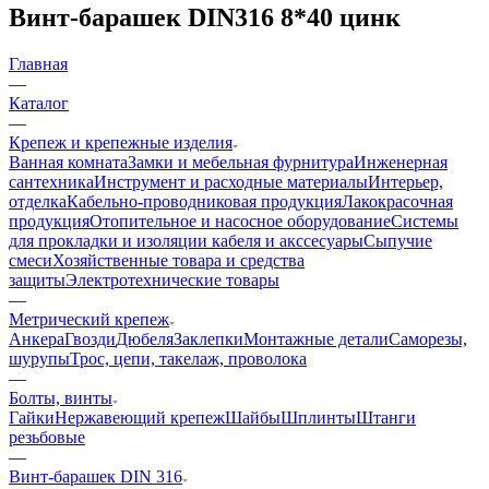
Винт-барашек DIN316 8*40 цинк
Главная
—
Каталог
—
Крепеж и крепежные изделия
Ванная комната
Замки и мебельная фурнитура
Инженерная
сантехника
Инструмент и расходные материалы
Интерьер,
отделка
Кабельно-проводниковая продукция
Лакокрасочная
продукция
Отопительное и насосное оборудование
Системы
для прокладки и изоляции кабеля и акссесуары
Сыпучие
смеси
Хозяйственные товара и средства
защиты
Электротехнические товары
—
Метрический крепеж
Анкера
Гвозди
Дюбеля
Заклепки
Монтажные детали
Саморезы,
шурупы
Трос, цепи, такелаж, проволока
—
Болты, винты
Гайки
Нержавеющий крепеж
Шайбы
Шплинты
Штанги
резьбовые
—
Винт-барашек DIN 316