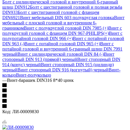
Болт с цилиндрической головой и внутренний 6-гранный
шлиц DIN912
Болт с шестигранной головой и полная резьба
DIN933
Болт с шестигранной головой с фланцем
DIN6921
Винт мебельный DIN 603 полукруглая головка
Винт
мебельный с плоской головой и внутренним 6-
гранником
Винт с полукруглой головой DIN 7985 (+)
Винт с
полукруглой головой с фланцем DIN 967-PHILIPS(+)
Винт с
полупотайной головой DIN 966 (+)
Винт с потайной головой
DIN 963 (-)
Винт с потайной головой DIN 965 (+)
Винт с
потайной головой и внутренний 6-гранный шлиц DIN 7991
черный
Винт с цилиндрической головой DIN 84 (-)
Винт
стопорный DIN 913 (прямой) черный
Винт стопорный DIN
914 (конус) черный
Винт стопорный DIN 915 (цилиндр)
черный
Винт стопорный DIN 916 (вогнутый) черный
Винт-
кольцо
Винт-полукольцо
—
Винт-барашек DIN316 8*40 цинк
Код:
ЛИ-00009830