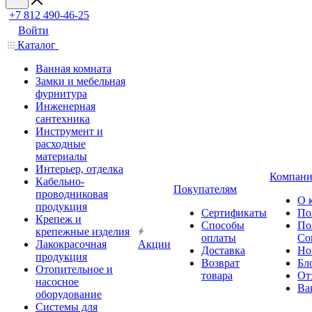
+7 812 490-46-25
Войти
Каталог
Ванная комната
Замки и мебельная
фурнитура
Инженерная
сантехника
Инструмент и
расходные
материалы
Интерьер, отделка
Компани
Кабельно-
Покупателям
проводниковая
О 
продукция
Сертификаты
По
Крепеж и
Способы
По
крепежные изделия
оплаты
Со
Лакокрасочная
Акции
Доставка
Но
продукция
Возврат
Бл
Отопительное и
товара
От
насосное
Ва
оборудование
Системы для