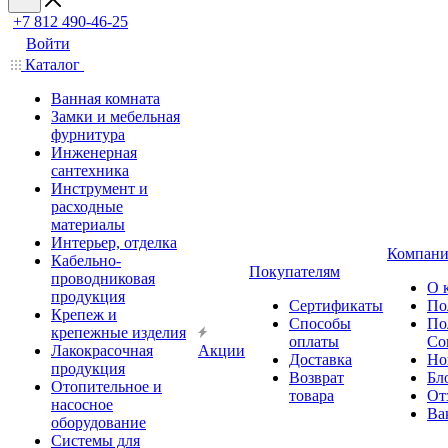
+7 812 490-46-25
Войти
Каталог
Ванная комната
Замки и мебельная
фурнитура
Инженерная
сантехника
Инструмент и
расходные
материалы
Интерьер, отделка
Компани
Кабельно-
Покупателям
проводниковая
О 
продукция
Сертификаты
По
Крепеж и
Способы
По
крепежные изделия
оплаты
Со
Лакокрасочная
Акции
Доставка
Но
продукция
Возврат
Бл
Отопительное и
товара
От
насосное
Ва
оборудование
Системы для