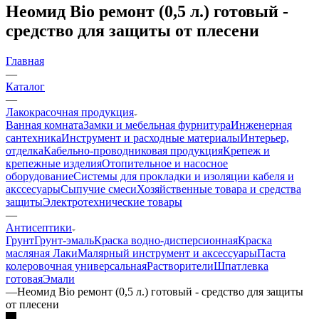
Неомид Biо ремонт (0,5 л.) готовый -
средство для защиты от плесени
Главная
—
Каталог
—
Лакокрасочная продукция
Ванная комната
Замки и мебельная фурнитура
Инженерная
сантехника
Инструмент и расходные материалы
Интерьер,
отделка
Кабельно-проводниковая продукция
Крепеж и
крепежные изделия
Отопительное и насосное
оборудование
Системы для прокладки и изоляции кабеля и
акссесуары
Сыпучие смеси
Хозяйственные товара и средства
защиты
Электротехнические товары
—
Антисептики
Грунт
Грунт-эмаль
Краска водно-дисперсионная
Краска
масляная
Лаки
Малярный инструмент и аксессуары
Паста
колеровочная универсальная
Растворители
Шпатлевка
готовая
Эмали
—
Неомид Biо ремонт (0,5 л.) готовый - средство для защиты
от плесени