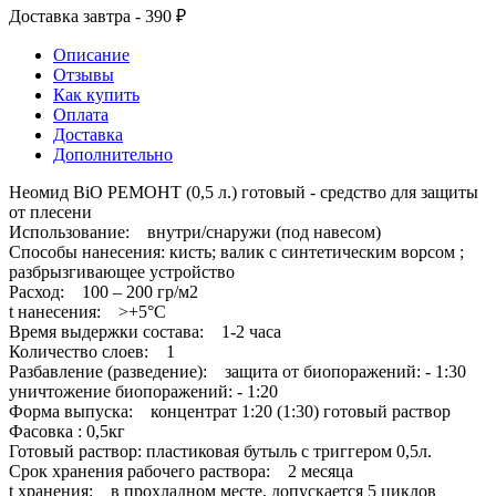
Доставка завтра - 390 ₽
Описание
Отзывы
Как купить
Оплата
Доставка
Дополнительно
Неомид BiO РЕМОНТ (0,5 л.) готовый - средство для защиты
от плесени
Использование: внутри/снаружи (под навесом)
Способы нанесения: кисть; валик с синтетическим ворсом ;
разбрызгивающее устройство
Расход: 100 – 200 гр/м2
t нанесения: >+5°C
Время выдержки состава: 1-2 часа
Количество слоев: 1
Разбавление (разведение): защита от биопоражений: - 1:30
уничтожение биопоражений: - 1:20
Форма выпуска: концентрат 1:20 (1:30) готовый раствор
Фасовка : 0,5кг
Готовый раствор: пластиковая бутыль с триггером 0,5л.
Срок хранения рабочего раствора: 2 месяца
t хранения: в прохладном месте, допускается 5 циклов