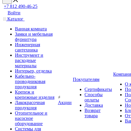
+7 812 490-46-25
Войти
Каталог
Ванная комната
Замки и мебельная
фурнитура
Инженерная
сантехника
Инструмент и
расходные
материалы
Интерьер, отделка
Компани
Кабельно-
Покупателям
проводниковая
О 
продукция
Сертификаты
По
Крепеж и
Способы
По
крепежные изделия
оплаты
Со
Лакокрасочная
Акции
Доставка
Но
продукция
Возврат
Бл
Отопительное и
товара
От
насосное
Ва
оборудование
Системы для