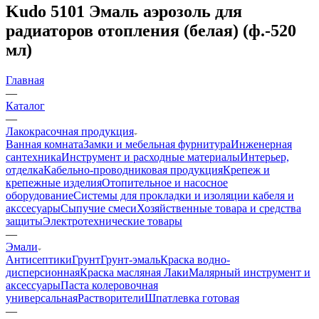
Kudo 5101 Эмаль аэрозоль для
радиаторов отопления (белая) (ф.-520
мл)
Главная
—
Каталог
—
Лакокрасочная продукция
Ванная комната
Замки и мебельная фурнитура
Инженерная
сантехника
Инструмент и расходные материалы
Интерьер,
отделка
Кабельно-проводниковая продукция
Крепеж и
крепежные изделия
Отопительное и насосное
оборудование
Системы для прокладки и изоляции кабеля и
акссесуары
Сыпучие смеси
Хозяйственные товара и средства
защиты
Электротехнические товары
—
Эмали
Антисептики
Грунт
Грунт-эмаль
Краска водно-
дисперсионная
Краска масляная
Лаки
Малярный инструмент и
аксессуары
Паста колеровочная
универсальная
Растворители
Шпатлевка готовая
—