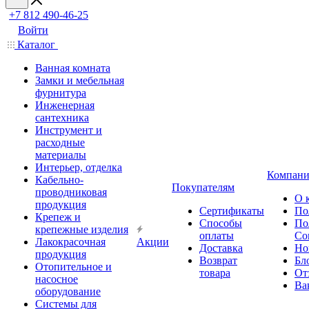
+7 812 490-46-25
Войти
Каталог
Ванная комната
Замки и мебельная
фурнитура
Инженерная
сантехника
Инструмент и
расходные
материалы
Интерьер, отделка
Компани
Кабельно-
Покупателям
проводниковая
О 
продукция
Сертификаты
По
Крепеж и
Способы
По
крепежные изделия
оплаты
Со
Лакокрасочная
Акции
Доставка
Но
продукция
Возврат
Бл
Отопительное и
товара
От
насосное
Ва
оборудование
Системы для