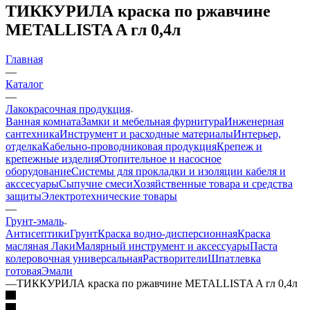
ТИККУРИЛА краска по ржавчине
METALLISTA A гл 0,4л
Главная
—
Каталог
—
Лакокрасочная продукция
Ванная комната
Замки и мебельная фурнитура
Инженерная
сантехника
Инструмент и расходные материалы
Интерьер,
отделка
Кабельно-проводниковая продукция
Крепеж и
крепежные изделия
Отопительное и насосное
оборудование
Системы для прокладки и изоляции кабеля и
акссесуары
Сыпучие смеси
Хозяйственные товара и средства
защиты
Электротехнические товары
—
Грунт-эмаль
Антисептики
Грунт
Краска водно-дисперсионная
Краска
масляная
Лаки
Малярный инструмент и аксессуары
Паста
колеровочная универсальная
Растворители
Шпатлевка
готовая
Эмали
—
ТИККУРИЛА краска по ржавчине METALLISTA A гл 0,4л