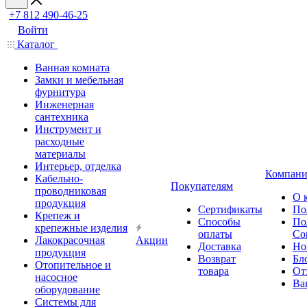
+7 812 490-46-25
Войти
Каталог
Ванная комната
Замки и мебельная
фурнитура
Инженерная
сантехника
Инструмент и
расходные
материалы
Интерьер, отделка
Компани
Кабельно-
Покупателям
проводниковая
О 
продукция
Сертификаты
По
Крепеж и
Способы
По
крепежные изделия
оплаты
Со
Лакокрасочная
Акции
Доставка
Но
продукция
Возврат
Бл
Отопительное и
товара
От
насосное
Ва
оборудование
Системы для