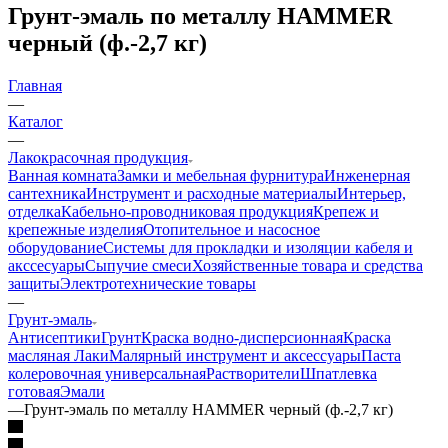
Грунт-эмаль по металлу HAMMER
черный (ф.-2,7 кг)
Главная
—
Каталог
—
Лакокрасочная продукция
Ванная комната
Замки и мебельная фурнитура
Инженерная
сантехника
Инструмент и расходные материалы
Интерьер,
отделка
Кабельно-проводниковая продукция
Крепеж и
крепежные изделия
Отопительное и насосное
оборудование
Системы для прокладки и изоляции кабеля и
акссесуары
Сыпучие смеси
Хозяйственные товара и средства
защиты
Электротехнические товары
—
Грунт-эмаль
Антисептики
Грунт
Краска водно-дисперсионная
Краска
масляная
Лаки
Малярный инструмент и аксессуары
Паста
колеровочная универсальная
Растворители
Шпатлевка
готовая
Эмали
—
Грунт-эмаль по металлу HAMMER черный (ф.-2,7 кг)