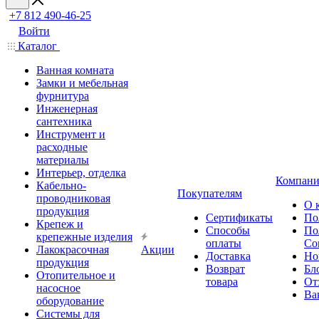
+7 812 490-46-25
Войти
Каталог
Ванная комната
Замки и мебельная
фурнитура
Инженерная
сантехника
Инструмент и
расходные
материалы
Интерьер, отделка
Компани
Кабельно-
Покупателям
проводниковая
О 
продукция
Сертификаты
По
Крепеж и
Способы
По
крепежные изделия
оплаты
Со
Лакокрасочная
Акции
Доставка
Но
продукция
Возврат
Бл
Отопительное и
товара
От
насосное
Ва
оборудование
Системы для