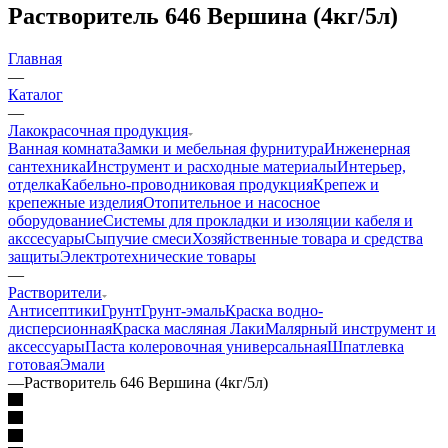
Растворитель 646 Вершина (4кг/5л)
Главная
—
Каталог
—
Лакокрасочная продукция
Ванная комната
Замки и мебельная фурнитура
Инженерная
сантехника
Инструмент и расходные материалы
Интерьер,
отделка
Кабельно-проводниковая продукция
Крепеж и
крепежные изделия
Отопительное и насосное
оборудование
Системы для прокладки и изоляции кабеля и
акссесуары
Сыпучие смеси
Хозяйственные товара и средства
защиты
Электротехнические товары
—
Растворители
Антисептики
Грунт
Грунт-эмаль
Краска водно-
дисперсионная
Краска масляная
Лаки
Малярный инструмент и
аксессуары
Паста колеровочная универсальная
Шпатлевка
готовая
Эмали
—
Растворитель 646 Вершина (4кг/5л)