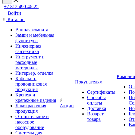
+7 812 490-46-25
Войти
Каталог
Ванная комната
Замки и мебельная
фурнитура
Инженерная
сантехника
Инструмент и
расходные
материалы
Интерьер, отделка
Компани
Кабельно-
Покупателям
проводниковая
О 
продукция
Сертификаты
По
Крепеж и
Способы
По
крепежные изделия
оплаты
Со
Лакокрасочная
Акции
Доставка
Но
продукция
Возврат
Бл
Отопительное и
товара
От
насосное
Ва
оборудование
Системы для