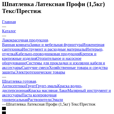
Шпатлевка Латексная Профи (1,5кг)
Текс/Престиж
Главная
—
Каталог
—
Лакокрасочная продукция
Ванная комната
Замки и мебельная фурнитура
Инженерная
сантехника
Инструмент и расходные материалы
Интерьер,
отделка
Кабельно-проводниковая продукция
Крепеж и
крепежные изделия
Отопительное и насосное
оборудование
Системы для прокладки и изоляции кабеля и
акссесуары
Сыпучие смеси
Хозяйственные товара и средства
защиты
Электротехнические товары
—
Шпатлевка готовая
Антисептики
Грунт
Грунт-эмаль
Краска водно-
дисперсионная
Краска масляная
Лаки
Малярный инструмент и
аксессуары
Паста колеровочная
универсальная
Растворители
Эмали
—
Шпатлевка Латексная Профи (1,5кг) Текс/Престиж