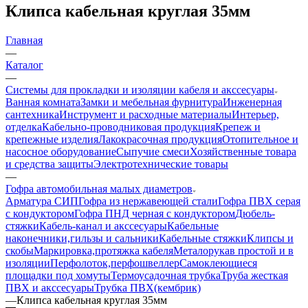
Клипса кабельная круглая 35мм
Главная
—
Каталог
—
Системы для прокладки и изоляции кабеля и акссесуары
Ванная комната
Замки и мебельная фурнитура
Инженерная
сантехника
Инструмент и расходные материалы
Интерьер,
отделка
Кабельно-проводниковая продукция
Крепеж и
крепежные изделия
Лакокрасочная продукция
Отопительное и
насосное оборудование
Сыпучие смеси
Хозяйственные товара
и средства защиты
Электротехнические товары
—
Гофра автомобильная малых диаметров
Арматура СИП
Гофра из нержавеющей стали
Гофра ПВХ серая
с кондуктором
Гофра ПНД черная с кондуктором
Дюбель-
стяжки
Кабель-канал и акссесуары
Кабельные
наконечники,гильзы и сальники
Кабельные стяжки
Клипсы и
скобы
Маркировка,протяжка кабеля
Металорукав простой и в
изоляции
Перфолоток,перфошвеллер
Самоклеющиеся
площадки под хомуты
Термоусадочная трубка
Труба жесткая
ПВХ и акссесуары
Трубка ПВХ(кембрик)
—
Клипса кабельная круглая 35мм