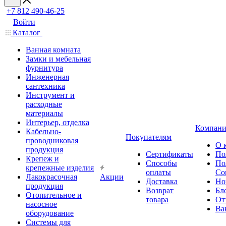
+7 812 490-46-25
Войти
Каталог
Ванная комната
Замки и мебельная
фурнитура
Инженерная
сантехника
Инструмент и
расходные
материалы
Интерьер, отделка
Компани
Кабельно-
Покупателям
проводниковая
О 
продукция
Сертификаты
По
Крепеж и
Способы
По
крепежные изделия
оплаты
Со
Лакокрасочная
Акции
Доставка
Но
продукция
Возврат
Бл
Отопительное и
товара
От
насосное
Ва
оборудование
Системы для