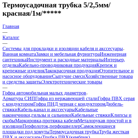
Термоусадочная трубка 5/2,5мм/
красная/1м/*****
Главная
—
Каталог
—
Системы для прокладки и изоляции кабеля и акссесуары
Ванная комната
Замки и мебельная фурнитура
Инженерная
сантехника
Инструмент и расходные материалы
Интерьер,
отделка
Кабельно-проводниковая продукция
Крепеж и
крепежные изделия
Лакокрасочная продукция
Отопительное и
насосное оборудование
Сыпучие смеси
Хозяйственные товара
и средства защиты
Электротехнические товары
—
Гофра автомобильная малых диаметров
Арматура СИП
Гофра из нержавеющей стали
Гофра ПВХ серая
с кондуктором
Гофра ПНД черная с кондуктором
Дюбель-
стяжки
Кабель-канал и акссесуары
Кабельные
наконечники,гильзы и сальники
Кабельные стяжки
Клипсы и
скобы
Маркировка,протяжка кабеля
Металорукав простой и в
изоляции
Перфолоток,перфошвеллер
Самоклеющиеся
площадки под хомуты
Термоусадочная трубка
Труба жесткая
ПВХ и акссесуары
Трубка ПВХ(кембрик)