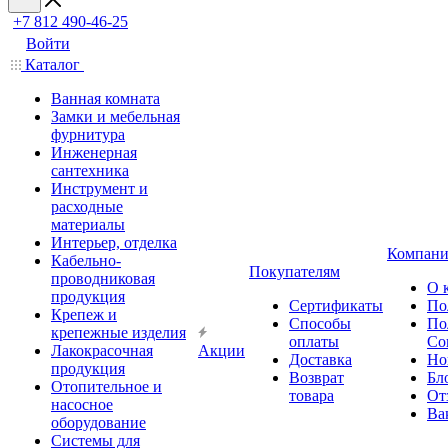
+7 812 490-46-25
Войти
Каталог
Ванная комната
Замки и мебельная
фурнитура
Инженерная
сантехника
Инструмент и
расходные
материалы
Интерьер, отделка
Компани
Кабельно-
Покупателям
проводниковая
О 
продукция
Сертификаты
По
Крепеж и
Способы
По
крепежные изделия
оплаты
Со
Лакокрасочная
Акции
Доставка
Но
продукция
Возврат
Бл
Отопительное и
товара
От
насосное
Ва
оборудование
Системы для