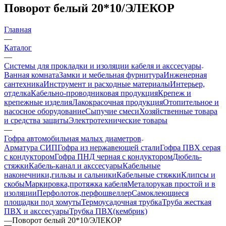
Поворот белый 20*10/ЭЛЕКОР
Главная
—
Каталог
—
Системы для прокладки и изоляции кабеля и акссесуары
Ванная комната
Замки и мебельная фурнитура
Инженерная
сантехника
Инструмент и расходные материалы
Интерьер,
отделка
Кабельно-проводниковая продукция
Крепеж и
крепежные изделия
Лакокрасочная продукция
Отопительное и
насосное оборудование
Сыпучие смеси
Хозяйственные товара
и средства защиты
Электротехнические товары
—
Гофра автомобильная малых диаметров
Арматура СИП
Гофра из нержавеющей стали
Гофра ПВХ серая
с кондуктором
Гофра ПНД черная с кондуктором
Дюбель-
стяжки
Кабель-канал и акссесуары
Кабельные
наконечники,гильзы и сальники
Кабельные стяжки
Клипсы и
скобы
Маркировка,протяжка кабеля
Металорукав простой и в
изоляции
Перфолоток,перфошвеллер
Самоклеющиеся
площадки под хомуты
Термоусадочная трубка
Труба жесткая
ПВХ и акссесуары
Трубка ПВХ(кембрик)
—
Поворот белый 20*10/ЭЛЕКОР