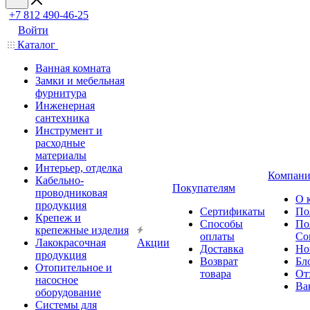
+7 812 490-46-25
Войти
Каталог
Ванная комната
Замки и мебельная
фурнитура
Инженерная
сантехника
Инструмент и
расходные
материалы
Интерьер, отделка
Компани
Кабельно-
Покупателям
проводниковая
О 
продукция
Сертификаты
По
Крепеж и
Способы
По
крепежные изделия
оплаты
Со
Лакокрасочная
Акции
Доставка
Но
продукция
Возврат
Бл
Отопительное и
товара
От
насосное
Ва
оборудование
Системы для