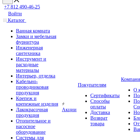
+7 812 490-46-25
Войти
Каталог
Ванная комната
Замки и мебельная
фурнитура
Инженерная
сантехника
Инструмент и
расходные
материалы
Интерьер, отделка
Компани
Кабельно-
Покупателям
проводниковая
О 
продукция
Сертификаты
По
Крепеж и
Способы
По
крепежные изделия
оплаты
Со
Лакокрасочная
Акции
Доставка
Но
продукция
Возврат
Бл
Отопительное и
товара
От
насосное
Ва
оборудование
Системы для