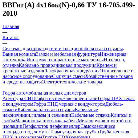
ВВГнг(А) 4х16ок(N)-0,66 ТУ 16-705.499-
2010
Главная
—
Каталог
—
Системы для прокладки и изоляции кабеля и акссесуары
Ванная комната
Замки и мебельная фурнитура
Инженерная
сантехника
Инструмент и расходные материалы
Интерьер,
отделка
Кабельно-проводниковая продукция
Крепеж и
крепежные изделия
Лакокрасочная продукция
Отопительное и
насосное оборудование
Сыпучие смеси
Хозяйственные товара
и средства защиты
Электротехнические товары
—
Гофра автомобильная малых диаметров
Арматура СИП
Гофра из нержавеющей стали
Гофра ПВХ серая
с кондуктором
Гофра ПНД черная с кондуктором
Дюбель-
стяжки
Кабель-канал и акссесуары
Кабельные
наконечники,гильзы и сальники
Кабельные стяжки
Клипсы и
скобы
Маркировка,протяжка кабеля
Металорукав простой и в
изоляции
Перфолоток,перфошвеллер
Самоклеющиеся
площадки под хомуты
Термоусадочная трубка
Труба жесткая
ПВХ и акссесуары
Трубка ПВХ(кембрик)