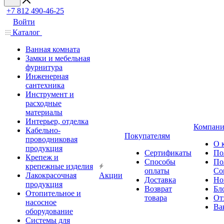
+7 812 490-46-25
Войти
Каталог
Ванная комната
Замки и мебельная
фурнитура
Инженерная
сантехника
Инструмент и
расходные
материалы
Интерьер, отделка
Компани
Кабельно-
Покупателям
проводниковая
О 
продукция
Сертификаты
По
Крепеж и
Способы
По
крепежные изделия
оплаты
Со
Лакокрасочная
Акции
Доставка
Но
продукция
Возврат
Бл
Отопительное и
товара
От
насосное
Ва
оборудование
Системы для