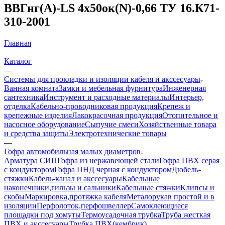
ВВГнг(А)-LS 4х50ок(N)-0,66 ТУ 16.К71-
310-2001
Главная
—
Каталог
—
Системы для прокладки и изоляции кабеля и акссесуары
Ванная комната
Замки и мебельная фурнитура
Инженерная
сантехника
Инструмент и расходные материалы
Интерьер,
отделка
Кабельно-проводниковая продукция
Крепеж и
крепежные изделия
Лакокрасочная продукция
Отопительное и
насосное оборудование
Сыпучие смеси
Хозяйственные товара
и средства защиты
Электротехнические товары
—
Гофра автомобильная малых диаметров
Арматура СИП
Гофра из нержавеющей стали
Гофра ПВХ серая
с кондуктором
Гофра ПНД черная с кондуктором
Дюбель-
стяжки
Кабель-канал и акссесуары
Кабельные
наконечники,гильзы и сальники
Кабельные стяжки
Клипсы и
скобы
Маркировка,протяжка кабеля
Металорукав простой и в
изоляции
Перфолоток,перфошвеллер
Самоклеющиеся
площадки под хомуты
Термоусадочная трубка
Труба жесткая
ПВХ и акссесуары
Трубка ПВХ(кембрик)