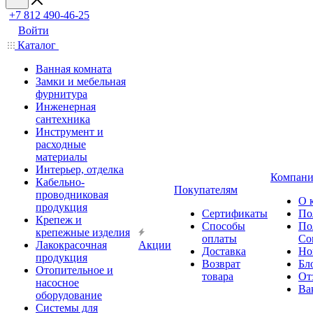
+7 812 490-46-25
Войти
Каталог
Ванная комната
Замки и мебельная
фурнитура
Инженерная
сантехника
Инструмент и
расходные
материалы
Интерьер, отделка
Компани
Кабельно-
Покупателям
проводниковая
О 
продукция
Сертификаты
По
Крепеж и
Способы
По
крепежные изделия
оплаты
Со
Лакокрасочная
Акции
Доставка
Но
продукция
Возврат
Бл
Отопительное и
товара
От
насосное
Ва
оборудование
Системы для