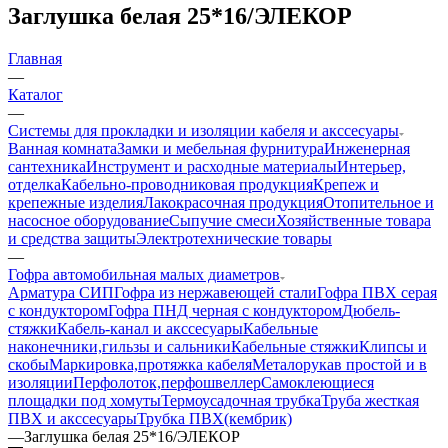
Заглушка белая 25*16/ЭЛЕКОР
Главная
—
Каталог
—
Системы для прокладки и изоляции кабеля и акссесуары
Ванная комната
Замки и мебельная фурнитура
Инженерная
сантехника
Инструмент и расходные материалы
Интерьер,
отделка
Кабельно-проводниковая продукция
Крепеж и
крепежные изделия
Лакокрасочная продукция
Отопительное и
насосное оборудование
Сыпучие смеси
Хозяйственные товара
и средства защиты
Электротехнические товары
—
Гофра автомобильная малых диаметров
Арматура СИП
Гофра из нержавеющей стали
Гофра ПВХ серая
с кондуктором
Гофра ПНД черная с кондуктором
Дюбель-
стяжки
Кабель-канал и акссесуары
Кабельные
наконечники,гильзы и сальники
Кабельные стяжки
Клипсы и
скобы
Маркировка,протяжка кабеля
Металорукав простой и в
изоляции
Перфолоток,перфошвеллер
Самоклеющиеся
площадки под хомуты
Термоусадочная трубка
Труба жесткая
ПВХ и акссесуары
Трубка ПВХ(кембрик)
—
Заглушка белая 25*16/ЭЛЕКОР