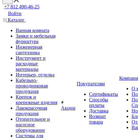
+7 812 490-46-25
Войти
Каталог
Ванная комната
Замки и мебельная
фурнитура
Инженерная
сантехника
Инструмент и
расходные
материалы
Интерьер, отделка
Компани
Кабельно-
Покупателям
проводниковая
О 
продукция
Сертификаты
По
Крепеж и
Способы
По
крепежные изделия
оплаты
Со
Лакокрасочная
Акции
Доставка
Но
продукция
Возврат
Бл
Отопительное и
товара
От
насосное
Ва
оборудование
Системы для