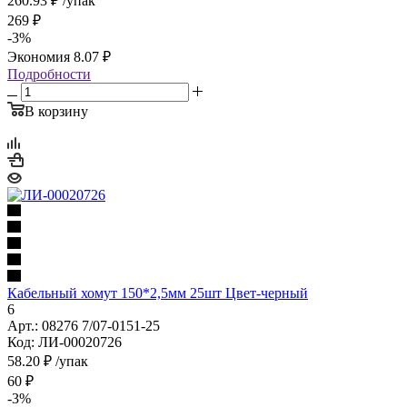
260.93
₽
/упак
269
₽
-
3
%
Экономия
8.07
₽
Подробности
В корзину
Кабельный хомут 150*2,5мм 25шт Цвет-черный
6
Арт.: 08276 7/07-0151-25
Код: ЛИ-00020726
58.20
₽
/упак
60
₽
-
3
%