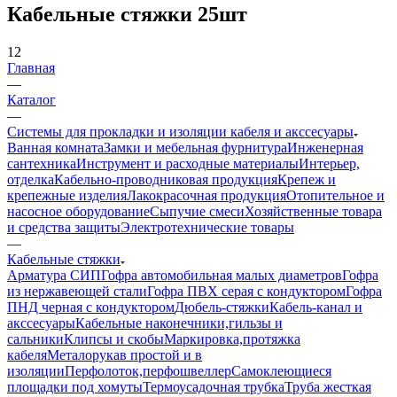
Кабельные стяжки 25шт
12
Главная
—
Каталог
—
Системы для прокладки и изоляции кабеля и акссесуары
Ванная комната
Замки и мебельная фурнитура
Инженерная
сантехника
Инструмент и расходные материалы
Интерьер,
отделка
Кабельно-проводниковая продукция
Крепеж и
крепежные изделия
Лакокрасочная продукция
Отопительное и
насосное оборудование
Сыпучие смеси
Хозяйственные товара
и средства защиты
Электротехнические товары
—
Кабельные стяжки
Арматура СИП
Гофра автомобильная малых диаметров
Гофра
из нержавеющей стали
Гофра ПВХ серая с кондуктором
Гофра
ПНД черная с кондуктором
Дюбель-стяжки
Кабель-канал и
акссесуары
Кабельные наконечники,гильзы и
сальники
Клипсы и скобы
Маркировка,протяжка
кабеля
Металорукав простой и в
изоляции
Перфолоток,перфошвеллер
Самоклеющиеся
площадки под хомуты
Термоусадочная трубка
Труба жесткая